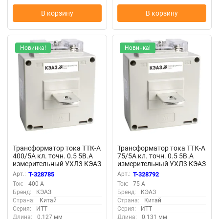
В корзину
В корзину
Новинка!
Новинка!
Трансформатор тока ТТК-А
Трансформатор тока ТТК-А
400/5А кл. точн. 0.5 5В.А
75/5А кл. точн. 0.5 5В.А
измерительный УХЛ3 КЭАЗ
измерительный УХЛ3 КЭАЗ
219607
219612
Арт.:
T-328785
Арт.:
T-328792
Ток:
400 А
Ток:
75 А
Бренд:
КЭАЗ
Бренд:
КЭАЗ
Страна:
Китай
Страна:
Китай
Серия:
ИТТ
Серия:
ИТТ
Длина:
0.127 мм
Длина:
0.131 мм