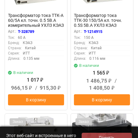
Трансформатор тока ТТК-А
Трансформатор тока
60/5А кл. точн. 0.5 5В.А
ТТК-30 150/5А кл. точн.
измерительный УХЛ3 КЭАЗ
0.5S 5В.А УХЛ3 КЭАЗ
219610
239702
Арт.:
T-328789
Арт.:
T-1214915
Ток:
60 А
Ток:
150 А
Бренд:
КЭАЗ
Бренд:
КЭАЗ
Страна:
Китай
Страна:
Китай
Серия:
ИТТ
Серия:
ИТТ
Длина:
0.135 мм
Длина:
0.116 мм
В наличии
1 565
В наличии
₽
1 017
1 486,75
/
₽
₽
966,15
/
915,30
1 408,50
₽
₽
₽
В корзину
В корзину
Заказ
Заказ
Этот веб-сайт и встроенные в него