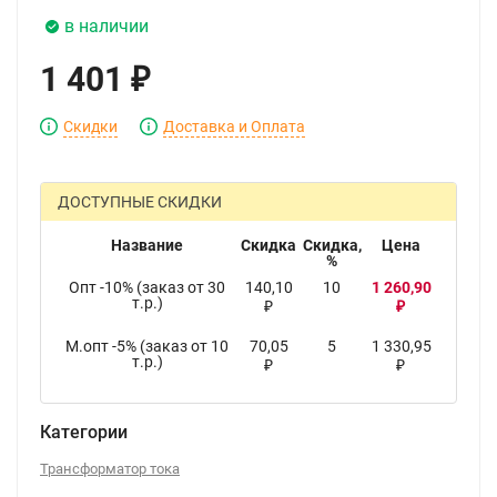
в наличии
1 401
₽
Скидки
Доставка и Оплата
ДОСТУПНЫЕ СКИДКИ
Название
Скидка
Скидка,
Цена
%
Опт -10% (заказ от 30
140,10
10
1 260,90
т.р.)
₽
₽
М.опт -5% (заказ от 10
70,05
5
1 330,95
т.р.)
₽
₽
Категории
Трансформатор тока