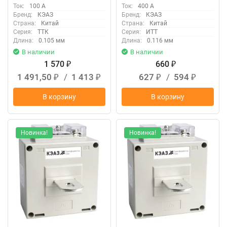
Ток:
100 А
Ток:
400 А
Бренд:
КЭАЗ
Бренд:
КЭАЗ
Страна:
Китай
Страна:
Китай
Серия:
ТТК
Серия:
ИТТ
Длина:
0.105 мм
Длина:
0.116 мм
В наличии
В наличии
1 570
660
₽
₽
1 491,50
/
1 413
627
/
594
₽
₽
₽
₽
В корзину
В корзину
Новинка!
Новинка!