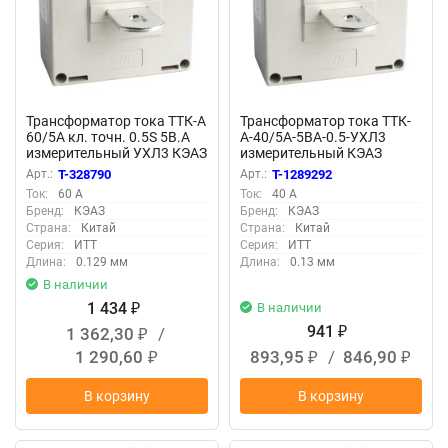
Трансформатор тока ТТК-А
Трансформатор тока ТТК-
60/5А кл. точн. 0.5S 5В.А
А-40/5А-5ВА-0.5-УХЛ3
измерительный УХЛ3 КЭАЗ
измерительный КЭАЗ
219663
282980
Арт.:
T-328790
Арт.:
T-1289292
Ток:
60 А
Ток:
40 А
Бренд:
КЭАЗ
Бренд:
КЭАЗ
Страна:
Китай
Страна:
Китай
Серия:
ИТТ
Серия:
ИТТ
Длина:
0.129 мм
Длина:
0.13 мм
В наличии
1 434
В наличии
₽
941
1 362,30
/
₽
₽
1 290,60
893,95
/
846,90
₽
₽
₽
В корзину
В корзину