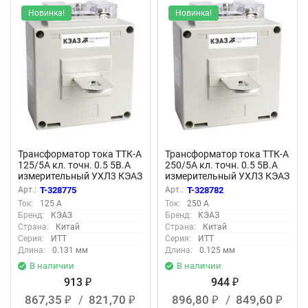
Новинка!
Новинка!
Трансформатор тока ТТК-А
Трансформатор тока ТТК-А
125/5А кл. точн. 0.5 5В.А
250/5А кл. точн. 0.5 5В.А
измерительный УХЛ3 КЭАЗ
измерительный УХЛ3 КЭАЗ
219602
219605
Арт.:
T-328775
Арт.:
T-328782
Ток:
125 А
Ток:
250 А
Бренд:
КЭАЗ
Бренд:
КЭАЗ
Страна:
Китай
Страна:
Китай
Серия:
ИТТ
Серия:
ИТТ
Длина:
0.131 мм
Длина:
0.125 мм
В наличии
В наличии
913
944
₽
₽
867,35
/
821,70
896,80
/
849,60
₽
₽
₽
₽