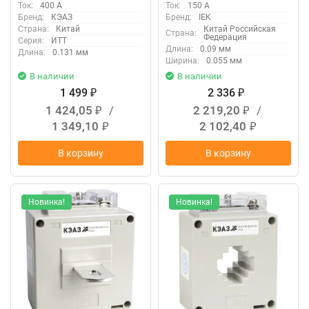
Ток:
400 А
Ток:
150 А
Бренд:
КЭАЗ
Бренд:
IEK
Страна:
Китай
Китай Российская
Страна:
Федерация
Серия:
ИТТ
Длина:
0.09 мм
Длина:
0.131 мм
Ширина:
0.055 мм
В наличии
В наличии
1 499
2 336
₽
₽
1 424,05
/
2 219,20
/
₽
₽
1 349,10
2 102,40
₽
₽
В корзину
В корзину
Новинка!
Новинка!