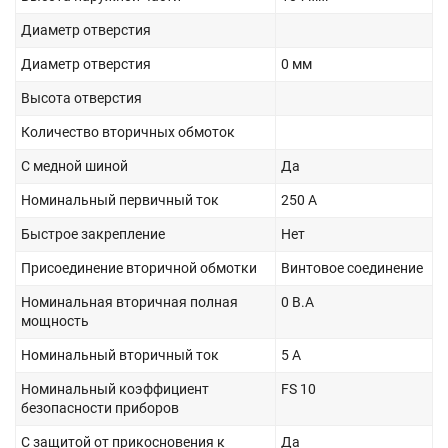
Диаметр отверстия
Диаметр отверстия
0 мм
Высота отверстия
Количество вторичных обмоток
С медной шиной
Да
Номинальный первичный ток
250 А
Быстрое закрепление
Нет
Присоединение вторичной обмотки
Винтовое соединение
Номинальная вторичная полная
0 В.А
мощность
Номинальный вторичный ток
5 А
Номинальный коэффициент
FS 10
безопасности приборов
С защитой от прикосновения к
Да