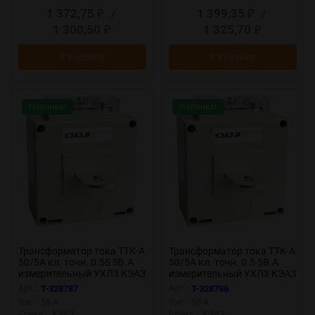
1 372,75
/
1 399,35
/
₽
₽
1 300,50
1 325,70
₽
₽
В корзину
В корзину
Новинка!
Новинка!
Трансформатор тока ТТК-А
Трансформатор тока ТТК-А
50/5А кл. точн. 0.5S 5В.А
50/5А кл. точн. 0.5 5В.А
измерительный УХЛ3 КЭАЗ
измерительный УХЛ3 КЭАЗ
219662
219608
Арт.:
T-328787
Арт.:
T-328786
Ток:
50 А
Ток:
50 А
Бренд:
КЭАЗ
Бренд:
КЭАЗ