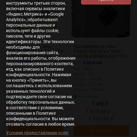
инструменты третьих сторон,
включая сервисы аналитики
«Яндекс.Метрика» и «Google
Analytics», обрабатывают
персональные данные и
используют файлы cookie,
пиксели, теги и другие
идентификаторы. Эти технологии
Трансформатор тока
Трансформатор тока
необходимы для
ТТК-40 600/5А кл. точн. 0.5
ТТИ-30 300/5А кл. точн.
функционирования сайта,
10В.А измерительный
0.5S 5В.А МПИ08 IEK ITT20-
анализа его работы, отображения
УХЛ3 КЭАЗ 219621
3-05-0300-08
Арт.:
T-328755
Арт.:
T-2015168
персонализированного контента,
Ток:
600 А
Ток:
300 А
итд, как описано в Политике
Бренд:
КЭАЗ
Бренд:
IEK
конфиденциальности. Нажимая
Страна:
Китай
Страна:
Китай
на кнопку «Принять», вы
Серия:
ИТТ
Длина:
0.11 мм
соглашаетесь с использованием
Длина:
0.083 мм
Ширина:
0.08 мм
указанных технологий и
В наличии
В наличии
подтверждаете свое согласие на
обработку персональных данных,
1 425
1 492
₽
₽
в соответствии с условиями,
1 353,75
/
1 417,40
/
₽
₽
описанными в Политике
1 282,50
1 342,80
конфиденциальности. Вы можете
₽
₽
отозвать согласие в любое время.
В корзину
В корзину
Условия предоставления услуг