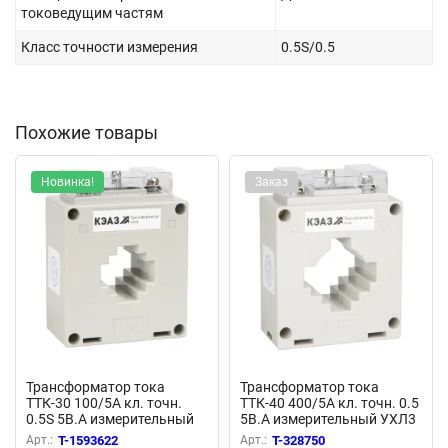
токоведущим частям
Класс точности измерения
0.5S/0.5
Похожие товары
Новинка!
Заказ
Трансформатор тока
Трансформатор тока
ТТК-30 100/5А кл. точн.
ТТК-40 400/5А кл. точн. 0.5
0.5S 5В.А измерительный
5В.А измерительный УХЛ3
УХЛ3 КЭАЗ 318639
КЭАЗ 219597
Арт.:
T-1593622
Арт.:
T-328750