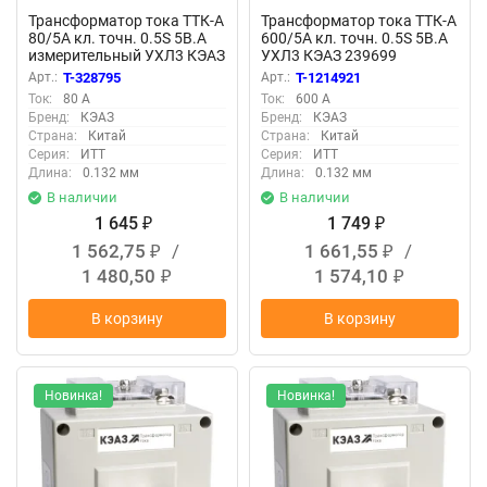
Трансформатор тока ТТК-А
Трансформатор тока ТТК-А
80/5А кл. точн. 0.5S 5В.А
600/5А кл. точн. 0.5S 5В.А
измерительный УХЛ3 КЭАЗ
УХЛ3 КЭАЗ 239699
219665
Арт.:
T-328795
Арт.:
T-1214921
Ток:
80 А
Ток:
600 А
Бренд:
КЭАЗ
Бренд:
КЭАЗ
Страна:
Китай
Страна:
Китай
Серия:
ИТТ
Серия:
ИТТ
Длина:
0.132 мм
Длина:
0.132 мм
В наличии
В наличии
1 645
1 749
₽
₽
1 562,75
/
1 661,55
/
₽
₽
1 480,50
1 574,10
₽
₽
В корзину
В корзину
Новинка!
Новинка!