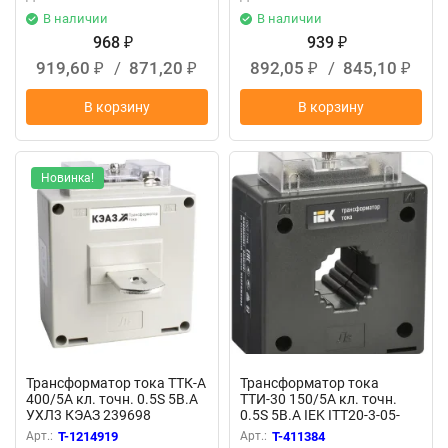
В наличии
В наличии
968
939
₽
₽
919,60
/
871,20
892,05
/
845,10
₽
₽
₽
₽
В корзину
В корзину
Новинка!
Трансформатор тока ТТК-А
Трансформатор тока
400/5А кл. точн. 0.5S 5В.А
ТТИ-30 150/5А кл. точн.
УХЛ3 КЭАЗ 239698
0.5S 5В.А IEK ITT20-3-05-
0150
Арт.:
T-1214919
Арт.:
T-411384