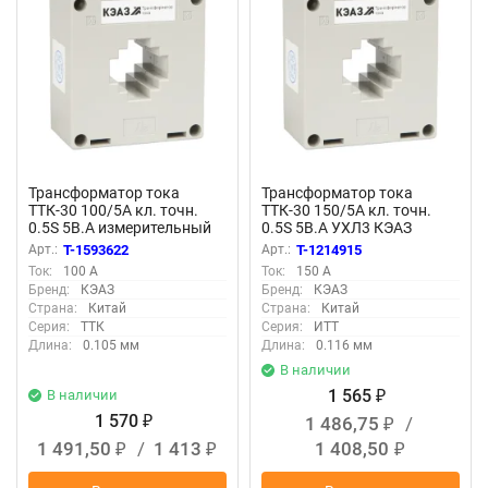
Трансформатор тока
Трансформатор тока
ТТК-30 100/5А кл. точн.
ТТК-30 150/5А кл. точн.
0.5S 5В.А измерительный
0.5S 5В.А УХЛ3 КЭАЗ
УХЛ3 КЭАЗ 318639
239702
Арт.:
T-1593622
Арт.:
T-1214915
Ток:
100 А
Ток:
150 А
Бренд:
КЭАЗ
Бренд:
КЭАЗ
Страна:
Китай
Страна:
Китай
Серия:
ТТК
Серия:
ИТТ
Длина:
0.105 мм
Длина:
0.116 мм
В наличии
1 565
В наличии
₽
1 570
1 486,75
/
₽
₽
1 491,50
/
1 413
1 408,50
₽
₽
₽