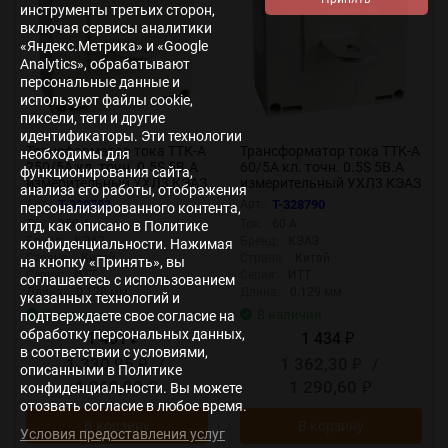
инструменты третьих сторон,
включая сервисы аналитики
«Яндекс.Метрика» и «Google
Analytics», обрабатывают
персональные данные и
используют файлы cookie,
пиксели, теги и другие
идентификаторы. Эти технологии
Трансформатор тока ТТК-А
Трансформатор тока ТТК-А
необходимы для
250/5А кл. точн. 0.5S 5В.А
60/5А кл. точн. 0.5S 5В.А
функционирования сайта,
измерительный УХЛ3 КЭАЗ
измерительный УХЛ3 КЭАЗ
анализа его работы, отображения
219661
219663
Арт.:
T-328783
Арт.:
T-328790
персонализированного контента,
Ток:
250 А
Ток:
60 А
итд, как описано в Политике
Бренд:
КЭАЗ
Бренд:
КЭАЗ
конфиденциальности. Нажимая
Страна:
Китай
Страна:
Китай
на кнопку «Принять», вы
Серия:
ИТТ
Серия:
ИТТ
соглашаетесь с использованием
Длина:
0.128 мм
Длина:
0.129 мм
указанных технологий и
В наличии
В наличии
подтверждаете свое согласие на
обработку персональных данных,
1 401
1 434
₽
₽
в соответствии с условиями,
1 330,95
/
1 362,30
/
₽
₽
описанными в Политике
1 260,90
1 290,60
конфиденциальности. Вы можете
₽
₽
отозвать согласие в любое время.
В корзину
В корзину
Условия предоставления услуг