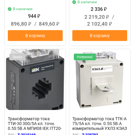
В наличии
2 336
В наличии
₽
944
2 219,20
/
₽
₽
896,80
/
849,60
2 102,40
₽
₽
₽
В корзину
В корзину
Заказ
Новинка!
Трансформатор тока
Трансформатор тока ТТК-А
ТТИ-30 300/5А кл. точн.
75/5А кл. точн. 0.5S 5В.А
0.5S 5В.А МПИ08 IEK ITT20-
измерительный УХЛ3 КЭАЗ
3-05-0300-08
219664
Арт.:
T-2015168
Арт.:
T-328793