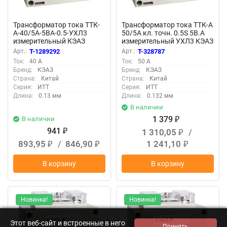
Трансформатор тока ТТК-
Трансформатор тока ТТК-А
А-40/5А-5ВА-0.5-УХЛ3
50/5А кл. точн. 0.5S 5В.А
измерительный КЭАЗ
измерительный УХЛ3 КЭАЗ
282980
219662
Арт.:
T-1289292
Арт.:
T-328787
Ток:
40 А
Ток:
50 А
Бренд:
КЭАЗ
Бренд:
КЭАЗ
Страна:
Китай
Страна:
Китай
Серия:
ИТТ
Серия:
ИТТ
Длина:
0.13 мм
Длина:
0.132 мм
В наличии
1 379
В наличии
₽
941
1 310,05
/
₽
₽
893,95
/
846,90
1 241,10
₽
₽
₽
В корзину
В корзину
Новинка!
Новинка!
Этот веб-сайт и встроенные в него