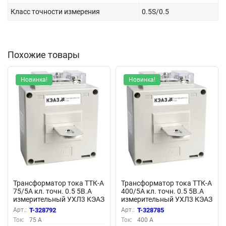
Класс точности измерения
0.5S/0.5
Похожие товары
Новинка!
Новинка!
Трансформатор тока ТТК-А
Трансформатор тока ТТК-А
75/5А кл. точн. 0.5 5В.А
400/5А кл. точн. 0.5 5В.А
измерительный УХЛ3 КЭАЗ
измерительный УХЛ3 КЭАЗ
219612
219607
Арт.:
T-328792
Арт.:
T-328785
Ток:
75 А
Ток:
400 А