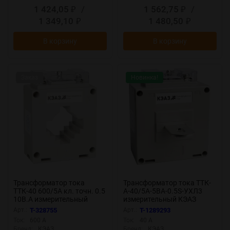
1 424,05
/
1 562,75
/
₽
₽
1 349,10
1 480,50
₽
₽
В корзину
В корзину
Заказ
Новинка!
Трансформатор тока
Трансформатор тока ТТК-
ТТК-40 600/5А кл. точн. 0.5
А-40/5А-5ВА-0.5S-УХЛ3
10В.А измерительный
измерительный КЭАЗ
УХЛ3 КЭАЗ 219621
282981
Арт.:
T-328755
Арт.:
T-1289293
Ток:
600 А
Ток:
40 А
Бренд:
КЭАЗ
Бренд:
КЭАЗ