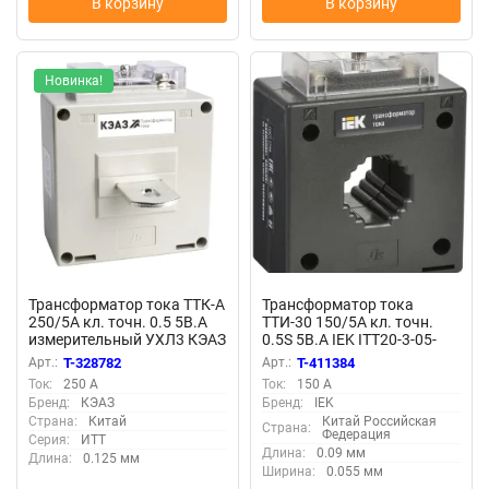
В корзину
В корзину
Новинка!
Трансформатор тока ТТК-А
Трансформатор тока
250/5А кл. точн. 0.5 5В.А
ТТИ-30 150/5А кл. точн.
измерительный УХЛ3 КЭАЗ
0.5S 5В.А IEK ITT20-3-05-
219605
0150
Арт.:
T-328782
Арт.:
T-411384
Ток:
250 А
Ток:
150 А
Бренд:
КЭАЗ
Бренд:
IEK
Страна:
Китай
Китай Российская
Страна:
Федерация
Серия:
ИТТ
Длина:
0.09 мм
Длина:
0.125 мм
Ширина:
0.055 мм