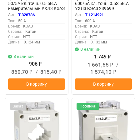
50/5А кл. точн. 0.5 5В.А
600/5А кл. точн. 0.5S 5В.А
измерительный УХЛ3 КЭАЗ
УХЛ3 КЭАЗ 239699
219608
Арт.:
T-328786
Арт.:
T-1214921
Ток:
50 А
Ток:
600 А
Бренд:
КЭАЗ
Бренд:
КЭАЗ
Страна:
Китай
Страна:
Китай
Серия:
ИТТ
Серия:
ИТТ
Длина:
0.124 мм
Длина:
0.132 мм
В наличии
1 749
В наличии
₽
906
1 661,55
/
₽
₽
860,70
/
815,40
1 574,10
₽
₽
₽
В корзину
В корзину
Заказ
Новинка!