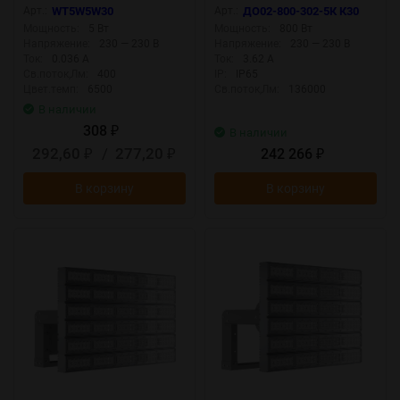
соединяемый в линию
Прозрачный
Арт.:
WT5W5W30
Арт.:
ДО02-800-302-5К К30
Мощность:
5 Вт
Мощность:
800 Вт
Напряжение:
230 — 230 В
Напряжение:
230 — 230 В
Ток:
0.036 А
Ток:
3.62 А
Св.поток,Лм:
400
IP:
IP65
Цвет.темп:
6500
Св.поток,Лм:
136000
В наличии
308
₽
В наличии
292,60
/
277,20
242 266
₽
₽
₽
В корзину
В корзину