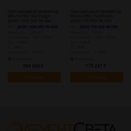
Светодиодный прожектор
Светодиодный прожектор
WOLTA PRO ПАЛЛАДА
WOLTA PRO ПАЛЛАДА
ДО02-1200-502-5К А60
ДО02-720-302-5К К30
Прозрачный
Прозрачный
Арт.:
ДО02-1200-502-5К А60
Арт.:
ДО02-720-302-5К К30
Мощность:
1200 Вт
Мощность:
720 Вт
Напряжение:
230 — 230 В
Напряжение:
230 — 230 В
Ток:
4.98 А
Ток:
3.26 А
IP:
IP65
IP:
IP65
Св.поток,Лм:
181500
Св.поток,Лм:
118800
В наличии
В наличии
284 500
175 247
₽
₽
В корзину
В корзину