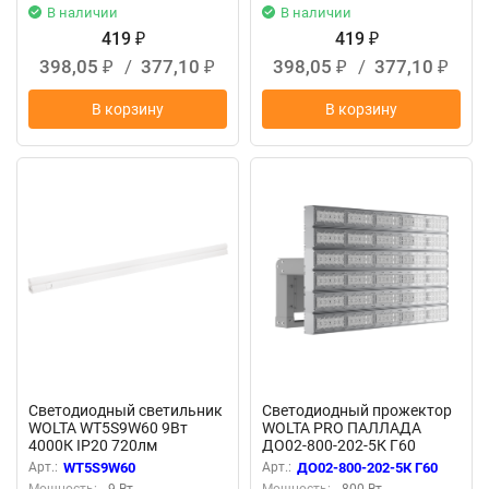
В наличии
В наличии
419
419
₽
₽
398,05
/
377,10
398,05
/
377,10
₽
₽
₽
₽
В корзину
В корзину
Светодиодный светильник
Светодиодный прожектор
WOLTA WT5S9W60 9Вт
WOLTA PRO ПАЛЛАДА
4000К IP20 720лм
ДО02-800-202-5К Г60
соединяемый в линию
Прозрачный
Арт.:
WT5S9W60
Арт.:
ДО02-800-202-5К Г60