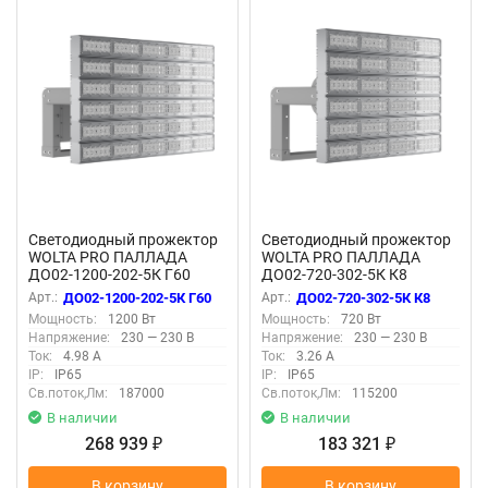
Светодиодный прожектор
Светодиодный прожектор
WOLTA PRO ПАЛЛАДА
WOLTA PRO ПАЛЛАДА
ДО02-1200-202-5К Г60
ДО02-720-302-5К К8
Прозрачный
Прозрачный
Арт.:
ДО02-1200-202-5К Г60
Арт.:
ДО02-720-302-5К К8
Мощность:
1200 Вт
Мощность:
720 Вт
Напряжение:
230 — 230 В
Напряжение:
230 — 230 В
Ток:
4.98 А
Ток:
3.26 А
IP:
IP65
IP:
IP65
Св.поток,Лм:
187000
Св.поток,Лм:
115200
В наличии
В наличии
268 939
183 321
₽
₽
В корзину
В корзину