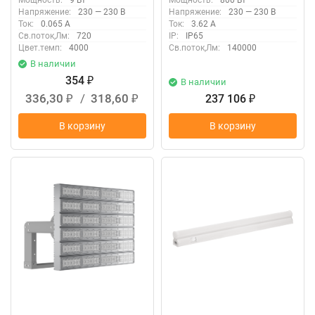
Мощность:
9 Вт
Мощность:
800 Вт
Напряжение:
230 — 230 В
Напряжение:
230 — 230 В
Ток:
0.065 А
Ток:
3.62 А
Св.поток,Лм:
720
IP:
IP65
Цвет.темп:
4000
Св.поток,Лм:
140000
В наличии
354
₽
В наличии
336,30
/
318,60
237 106
₽
₽
₽
В корзину
В корзину