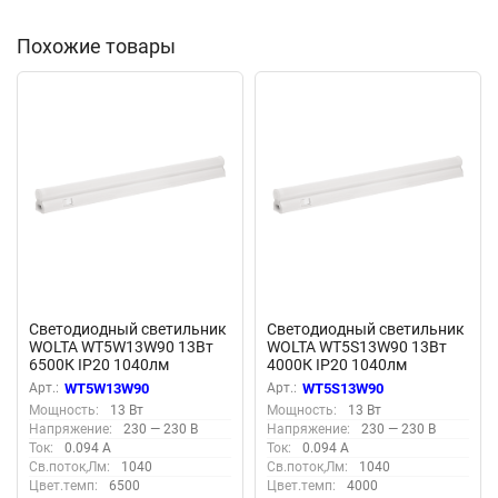
Похожие товары
Светодиодный светильник
Светодиодный светильник
WOLTA WT5W13W90 13Вт
WOLTA WT5S13W90 13Вт
6500К IP20 1040лм
4000К IP20 1040лм
соединяемый в линию
соединяемый в линию
Арт.:
WT5W13W90
Арт.:
WT5S13W90
Мощность:
13 Вт
Мощность:
13 Вт
Напряжение:
230 — 230 В
Напряжение:
230 — 230 В
Ток:
0.094 А
Ток:
0.094 А
Св.поток,Лм:
1040
Св.поток,Лм:
1040
Цвет.темп:
6500
Цвет.темп:
4000