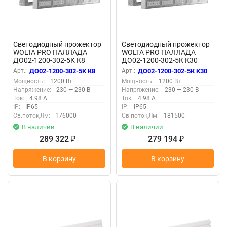
Светодиодный прожектор
Светодиодный прожектор
WOLTA PRO ПАЛЛАДА
WOLTA PRO ПАЛЛАДА
ДО02-1200-302-5К К8
ДО02-1200-302-5К К30
Прозрачный
Прозрачный
Арт.:
ДО02-1200-302-5К К8
Арт.:
ДО02-1200-302-5К К30
Мощность:
1200 Вт
Мощность:
1200 Вт
Напряжение:
230 — 230 В
Напряжение:
230 — 230 В
Ток:
4.98 А
Ток:
4.98 А
IP:
IP65
IP:
IP65
Св.поток,Лм:
176000
Св.поток,Лм:
181500
В наличии
В наличии
289 322
279 194
₽
₽
В корзину
В корзину