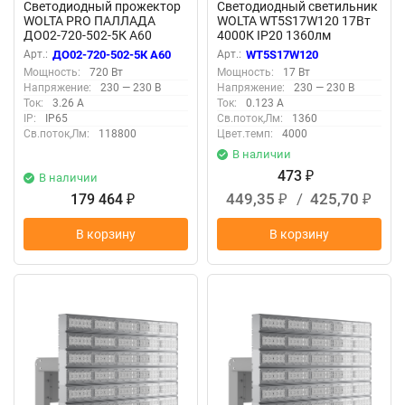
Светодиодный прожектор
Светодиодный светильник
WOLTA PRO ПАЛЛАДА
WOLTA WT5S17W120 17Вт
ДО02-720-502-5К А60
4000К IP20 1360лм
Прозрачный
соединяемый в линию
Арт.:
ДО02-720-502-5К А60
Арт.:
WT5S17W120
Мощность:
720 Вт
Мощность:
17 Вт
Напряжение:
230 — 230 В
Напряжение:
230 — 230 В
Ток:
3.26 А
Ток:
0.123 А
IP:
IP65
Св.поток,Лм:
1360
Св.поток,Лм:
118800
Цвет.темп:
4000
В наличии
473
В наличии
₽
449,35
/
425,70
179 464
₽
₽
₽
В корзину
В корзину