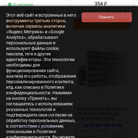
354
В наличии
₽
336,30
/
318,60
247 560
₽
₽
₽
Этот веб-сайт и встроенные в него
инструменты третьих сторон,
В корзину
В корзину
включая сервисы аналитики
«Яндекс.Метрика» и «Google
Analytics», обрабатывают
персональные данные и
используют файлы cookie,
пиксели, теги и другие
идентификаторы. Эти технологии
необходимы для
функционирования сайта,
анализа его работы, отображения
персонализированного контента,
итд, как описано в Политике
конфиденциальности. Нажимая
на кнопку «Принять», вы
соглашаетесь с использованием
Светодиодный прожектор
Светодиодный прожектор
указанных технологий и
WOLTA PRO ПАЛЛАДА
WOLTA PRO ПАЛЛАДА
подтверждаете свое согласие на
ДО02-720-202-5К Г60
ДО02-800-302-5К К8
обработку персональных данных,
Прозрачный
Прозрачный
Арт.:
ДО02-720-202-5К Г60
Арт.:
ДО02-800-302-5К К8
в соответствии с условиями,
описанными в Политике
Мощность:
720 Вт
Мощность:
800 Вт
Напряжение:
230 — 230 В
Напряжение:
230 — 230 В
конфиденциальности. Вы можете