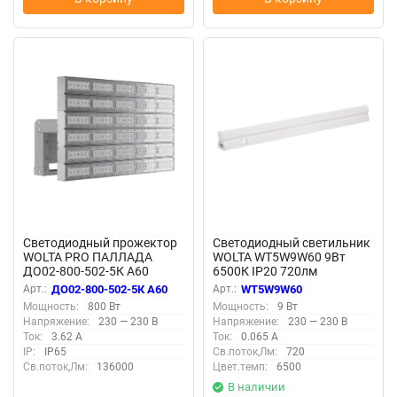
Светодиодный прожектор
Светодиодный светильник
WOLTA PRO ПАЛЛАДА
WOLTA WT5W9W60 9Вт
ДО02-800-502-5К А60
6500К IP20 720лм
Прозрачный
соединяемый в линию
Арт.:
ДО02-800-502-5К А60
Арт.:
WT5W9W60
Мощность:
800 Вт
Мощность:
9 Вт
Напряжение:
230 — 230 В
Напряжение:
230 — 230 В
Ток:
3.62 А
Ток:
0.065 А
IP:
IP65
Св.поток,Лм:
720
Св.поток,Лм:
136000
Цвет.темп:
6500
В наличии