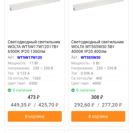
Светодиодный светильник
Светодиодный светильник
WOLTA WT5W17W12017Вт
WOLTA WT5S5W30 5Вт
6500К IP20 1360лм
4000К IP20 400лм
соединяемый в линию
соединяемый в линию
Арт.:
WT5W17W120
Арт.:
WT5S5W30
Мощность:
17 Вт
Мощность:
5 Вт
Напряжение:
230 — 230 В
Напряжение:
230 — 230 В
Ток:
0.123 А
Ток:
0.036 А
Св.поток,Лм:
1360
Св.поток,Лм:
400
Цвет.темп:
6500
Цвет.темп:
4000
В наличии
В наличии
473
308
₽
₽
449,35
/
425,70
292,60
/
277,20
₽
₽
₽
₽
В корзину
В корзину