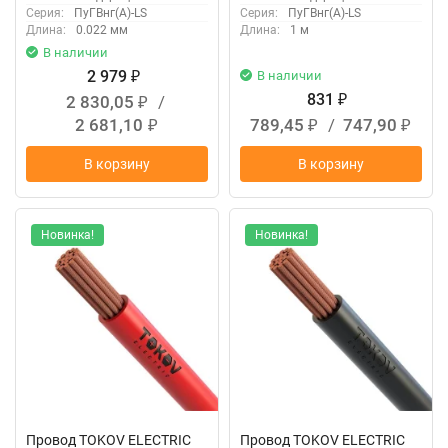
Серия:
ПуГВнг(А)-LS
Серия:
ПуГВнг(А)-LS
Длина:
0.022 мм
Длина:
1 м
В наличии
2 979
В наличии
₽
831
2 830,05
/
₽
₽
2 681,10
789,45
/
747,90
₽
₽
₽
В корзину
В корзину
Новинка!
Новинка!
Провод TOKOV ELECTRIC
Провод TOKOV ELECTRIC