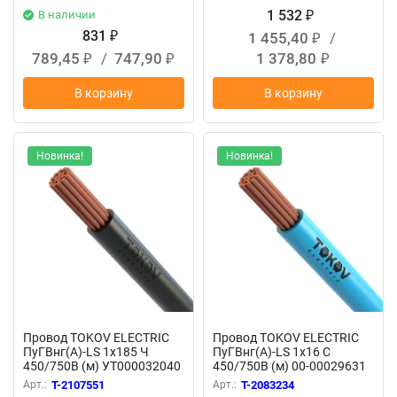
1 532
В наличии
₽
831
1 455,40
/
₽
₽
789,45
/
747,90
1 378,80
₽
₽
₽
В корзину
В корзину
Новинка!
Новинка!
Провод TOKOV ELECTRIC
Провод TOKOV ELECTRIC
ПуГВнг(А)-LS 1х185 Ч
ПуГВнг(А)-LS 1х16 С
450/750В (м) УТ000032040
450/750В (м) 00-00029631
Арт.:
T-2107551
Арт.:
T-2083234