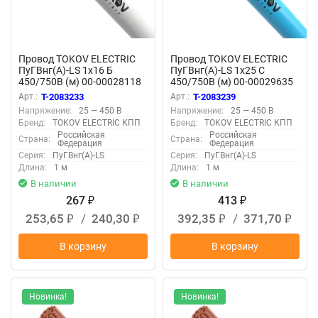
Провод TOKOV ELECTRIC
Провод TOKOV ELECTRIC
ПуГВнг(А)-LS 1х16 Б
ПуГВнг(А)-LS 1х25 С
450/750В (м) 00-00028118
450/750В (м) 00-00029635
Арт.:
T-2083233
Арт.:
T-2083239
Напряжение:
25 — 450 В
Напряжение:
25 — 450 В
Бренд:
TOKOV ELECTRIC КПП
Бренд:
TOKOV ELECTRIC КПП
Российская
Российская
Страна:
Страна:
Федерация
Федерация
Серия:
ПуГВнг(А)-LS
Серия:
ПуГВнг(А)-LS
Длина:
1 м
Длина:
1 м
В наличии
В наличии
267
413
₽
₽
253,65
/
240,30
392,35
/
371,70
₽
₽
₽
₽
В корзину
В корзину
Новинка!
Новинка!