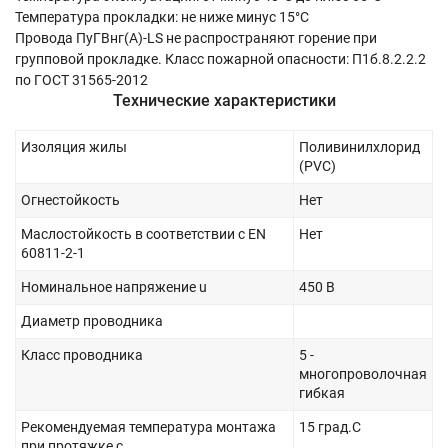
Температура прокладки: не ниже минус 15°С
Провода ПуГВнг(А)-LS не распространяют горение при
групповой прокладке. Класс пожарной опасности: П1б.8.2.2.2
по ГОСТ 31565-2012
Технические характеристики
Изоляция жилы
Поливинилхлорид
(PVC)
Огнестойкость
Нет
Маслостойкость в соответствии с EN
Нет
60811-2-1
Номинальное напряжение u
450 В
Диаметр проводника
Класс проводника
5 -
многопроволочная
гибкая
Рекомендуемая температура монтажа
15 град.C
при протяжке с