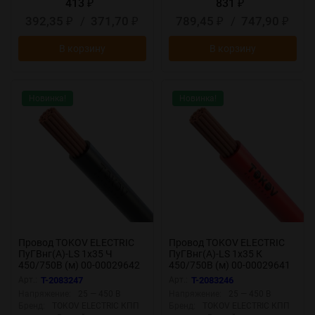
413
831
₽
₽
392,35
/
371,70
789,45
/
747,90
₽
₽
₽
₽
В корзину
В корзину
Новинка!
Новинка!
Провод TOKOV ELECTRIC
Провод TOKOV ELECTRIC
ПуГВнг(А)-LS 1х35 Ч
ПуГВнг(А)-LS 1х35 К
450/750В (м) 00-00029642
450/750В (м) 00-00029641
Арт.:
T-2083247
Арт.:
T-2083246
Напряжение:
25 — 450 В
Напряжение:
25 — 450 В
Бренд:
TOKOV ELECTRIC КПП
Бренд:
TOKOV ELECTRIC КПП