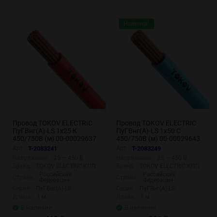
Новинка!
Провод TOKOV ELECTRIC
Провод TOKOV ELECTRIC
ПуГВнг(А)-LS 1х25 К
ПуГВнг(А)-LS 1х50 С
450/750В (м) 00-00029637
450/750В (м) 00-00029643
Арт.:
T-2083241
Арт.:
T-2083249
Напряжение:
25 — 450 В
Напряжение:
25 — 450 В
Бренд:
TOKOV ELECTRIC КПП
Бренд:
TOKOV ELECTRIC КПП
Российская
Российская
Страна:
Страна:
Федерация
Федерация
Серия:
ПуГВнг(А)-LS
Серия:
ПуГВнг(А)-LS
Длина:
1 м
Длина:
1 м
В наличии
В наличии