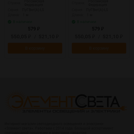
Российская
Российская
Страна:
Страна:
Федерация
Федерация
Серия:
ПуГВнг(А)-LS
Серия:
ПуГВнг(А)-LS
Длина:
1 м
Длина:
1 м
В наличии
В наличии
579
579
₽
₽
550,05
/
521,10
550,05
/
521,10
₽
₽
₽
₽
В корзину
В корзину
Интернет-магазин светодиодного освещения и электрики
«Элемент света». Работаем с 2014 года. Большой ассортимент
светодиодной продукции и электрики, гарантии.