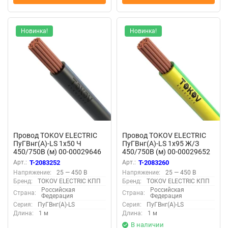
Новинка!
Новинка!
Провод TOKOV ELECTRIC
Провод TOKOV ELECTRIC
ПуГВнг(А)-LS 1х50 Ч
ПуГВнг(А)-LS 1х95 Ж/З
450/750В (м) 00-00029646
450/750В (м) 00-00029652
Арт.:
T-2083252
Арт.:
T-2083260
Напряжение:
25 — 450 В
Напряжение:
25 — 450 В
Бренд:
TOKOV ELECTRIC КПП
Бренд:
TOKOV ELECTRIC КПП
Российская
Российская
Страна:
Страна:
Федерация
Федерация
Серия:
ПуГВнг(А)-LS
Серия:
ПуГВнг(А)-LS
Длина:
1 м
Длина:
1 м
В наличии