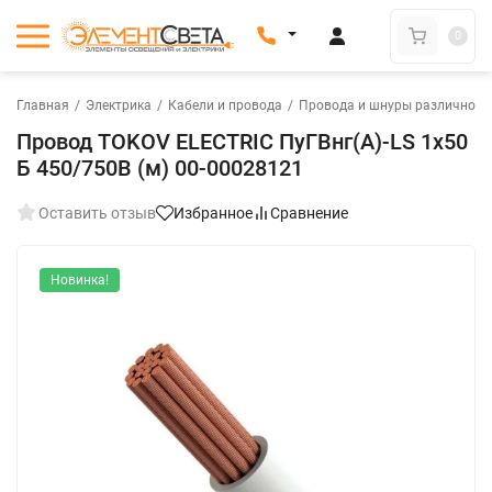
0
Главная
/
Электрика
/
Кабели и провода
/
Провода и шнуры различного
Провод TOKOV ELECTRIC ПуГВнг(А)-LS 1х50
Б 450/750В (м) 00-00028121
Оставить отзыв
Избранное
Сравнение
Новинка!