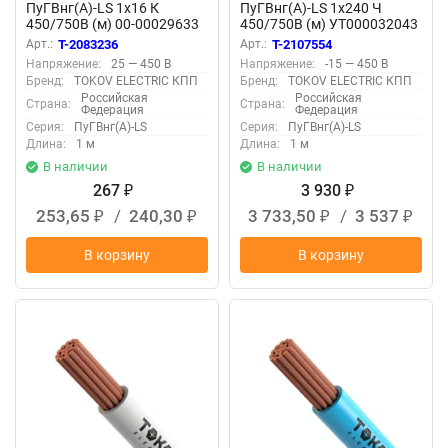
ПуГВнг(А)-LS 1х16 К
ПуГВнг(А)-LS 1х240 Ч
450/750В (м) 00-00029633
450/750В (м) УТ000032043
Арт.:
T-2083236
Арт.:
T-2107554
Напряжение:
25 — 450 В
Напряжение:
-15 — 450 В
Бренд:
TOKOV ELECTRIC КПП
Бренд:
TOKOV ELECTRIC КПП
Российская
Российская
Страна:
Страна:
Федерация
Федерация
Серия:
ПуГВнг(А)-LS
Серия:
ПуГВнг(А)-LS
Длина:
1 м
Длина:
1 м
В наличии
В наличии
267
3 930
₽
₽
253,65
/
240,30
3 733,50
/
3 537
₽
₽
₽
₽
В корзину
В корзину