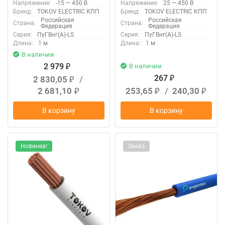
Напряжение:
-15 — 450 В
Напряжение:
25 — 450 В
Бренд:
TOKOV ELECTRIC КПП
Бренд:
TOKOV ELECTRIC КПП
Российская
Российская
Страна:
Страна:
Федерация
Федерация
Серия:
ПуГВнг(А)-LS
Серия:
ПуГВнг(А)-LS
Длина:
1 м
Длина:
1 м
В наличии
2 979
В наличии
₽
267
2 830,05
/
₽
₽
2 681,10
253,65
/
240,30
₽
₽
₽
В корзину
В корзину
Новинка!
Заказ