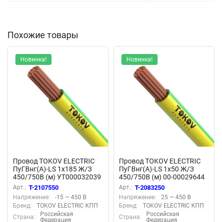
Похожие товары
Новинка!
Новинка!
Провод TOKOV ELECTRIC
Провод TOKOV ELECTRIC
ПуГВнг(А)-LS 1х185 Ж/З
ПуГВнг(А)-LS 1х50 Ж/З
450/750В (м) УТ000032039
450/750В (м) 00-00029644
Арт.:
T-2107550
Арт.:
T-2083250
Напряжение:
-15 — 450 В
Напряжение:
25 — 450 В
Бренд:
TOKOV ELECTRIC КПП
Бренд:
TOKOV ELECTRIC КПП
Российская
Российская
Страна:
Страна:
Федерация
Федерация