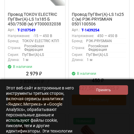
Провод TOKOV ELECTRIC
Провод ПуГВнг(А)-LS 1х25
ПуГВнг(А)-LS 1х185 Б
С (м) РЭК-PRYSMIAN
450/750В (м) УТ000032038
0501100506
Арт.:
T-2107549
Арт.:
T-1439254
Напряжение:
-15 — 450 В
Напряжение:
450 — 450 В
Бренд:
TOKOV ELECTRIC КПП
Бренд:
РЭК-PRYSMIAN
Российская
Российская
Страна:
Страна:
Федерация
Федерация
Серия:
ПуГВнг(А)-LS
Серия:
ПуГВнг(А)-LS
Длина:
1 м
Длина:
1 м
В наличии
2 979
В наличии
₽
450
2 830,05
/
₽
₽
2 681,10
427,50
/
405
Этот веб-сайт и встроенные в него
₽
₽
₽
инструменты третьих сторон,
включая сервисы аналитики
В корзину
В корзину
«Яндекс.Метрика» и «Google
Analytics», обрабатывают
персональные данные и
используют файлы cookie,
Новинка!
Новинка!
пиксели, теги и другие
идентификаторы. Эти технологии