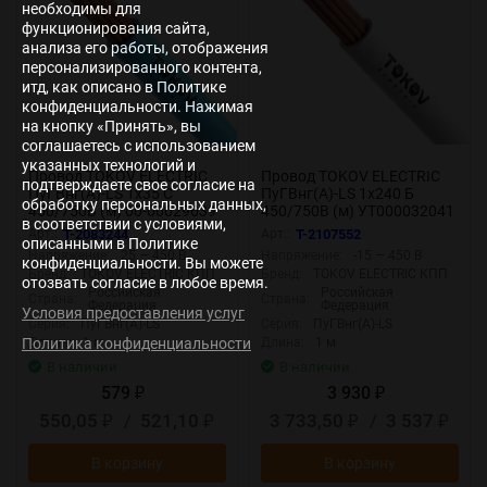
необходимы для
функционирования сайта,
анализа его работы, отображения
персонализированного контента,
итд, как описано в Политике
конфиденциальности. Нажимая
на кнопку «Принять», вы
соглашаетесь с использованием
указанных технологий и
Провод TOKOV ELECTRIC
Провод TOKOV ELECTRIC
подтверждаете свое согласие на
ПуГВнг(А)-LS 1х35 С
ПуГВнг(А)-LS 1х240 Б
обработку персональных данных,
450/750В (м) 00-00029639
450/750В (м) УТ000032041
в соответствии с условиями,
Арт.:
T-2083244
Арт.:
T-2107552
описанными в Политике
Напряжение:
25 — 450 В
Напряжение:
-15 — 450 В
конфиденциальности. Вы можете
Бренд:
TOKOV ELECTRIC КПП
Бренд:
TOKOV ELECTRIC КПП
отозвать согласие в любое время.
Российская
Российская
Страна:
Страна:
Федерация
Федерация
Условия предоставления услуг
Серия:
ПуГВнг(А)-LS
Серия:
ПуГВнг(А)-LS
Длина:
1 м
Длина:
1 м
Политика конфиденциальности
В наличии
В наличии
579
3 930
₽
₽
550,05
/
521,10
3 733,50
/
3 537
₽
₽
₽
₽
В корзину
В корзину