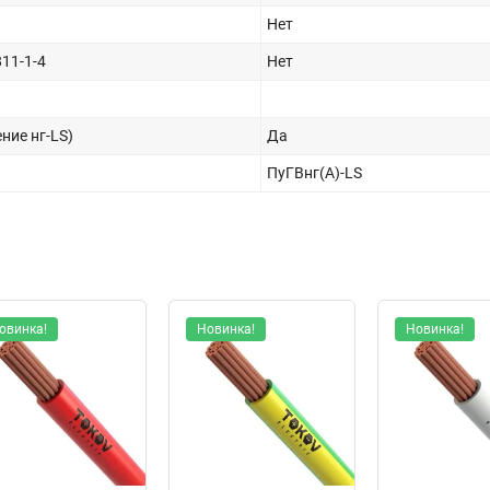
Нет
11-1-4
Нет
ние нг-LS)
Да
ПуГВнг(А)-LS
овинка!
Новинка!
Новинка!