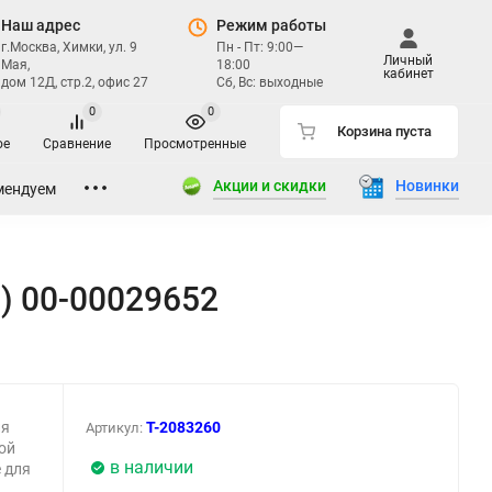
Наш адрес
Режим работы
г.Москва, Химки, ул. 9
Пн - Пт: 9:00—
Личный
Мая,
18:00
кабинет
дом 12Д, стр.2, офис 27
Сб, Вс: выходные
0
0
Корзина пуста
ое
Сравнение
Просмотренные
Акции и скидки
Новинки
мендуем
) 00-00029652
ля
T-2083260
Артикул:
ой
в наличии
 для