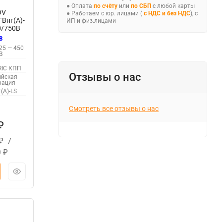
● Оплата
по счёту
или
по СБП
с любой карты
OV
● Работаем с юр. лицами (
с НДС и без НДС
), с
Внг(А)-
ИП и физ.лицами
0/750В
121
8
25 — 450
В
V
RIC КПП
Отзывы о нас
ийская
рация
(А)-LS
Смотреть все отзывы о нас
₽
/
₽
0
₽