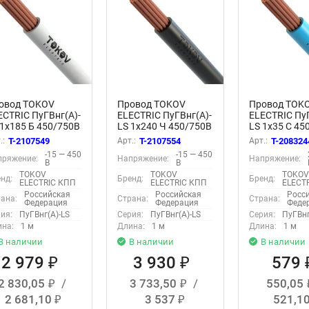
овод TOKOV
Провод TOKOV
Провод TOK
ECTRIC ПуГВнг(А)-
ELECTRIC ПуГВнг(А)-
ELECTRIC ПуГ
 1х185 Б 450/750В
LS 1х240 Ч 450/750В
LS 1х35 С 45
) УТ000032038
(м) УТ000032043
(м) 00-00029
.:
T-2107549
Арт.:
T-2107554
Арт.:
T-208324
-15 — 450
-15 — 450
пряжение:
Напряжение:
Напряжение:
В
В
TOKOV
TOKOV
TOKO
нд:
Бренд:
Бренд:
ELECTRIC КПП
ELECTRIC КПП
ELECT
Российская
Российская
Росс
ана:
Страна:
Страна:
Федерация
Федерация
Феде
ия:
ПуГВнг(А)-LS
Серия:
ПуГВнг(А)-LS
Серия:
ПуГВнг
на:
1 м
Длина:
1 м
Длина:
1 м
В наличии
В наличии
В наличии
2 979
3 930
579
₽
₽
2 830,05
/
3 733,50
/
550,05
₽
₽
2 681,10
3 537
521,1
₽
₽