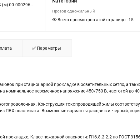
Категории
Провод TOKOV ELECTRIC ПуГВнг(А)-LS 1х95 Ж/З 450/750В (м) 00-00029652 - фото
Провод одножильный
Всего просмотров этой страницы:
15
Оплата
✅ Параметры
новок при стационарной прокладке в осветительных сетях, а такж
а номинальное переменное напряжение 450/750 В, частотой до 40
ногопроволочная. Конструкция токопроводящей жилы соответству
из ПВХ пластиката. Возможные варианты расцветки: черный, кор
ой прокладке. Класс пожарной опасности: П1б.8.2.2.2 по ГОСТ 315