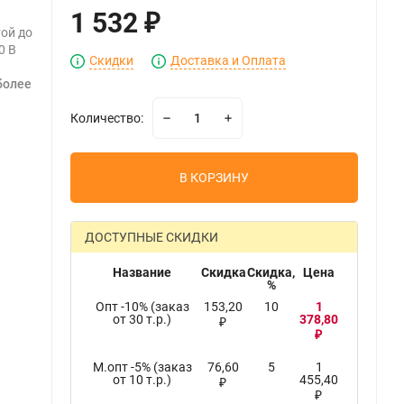
1 532
₽
той до
0 В
Скидки
Доставка и Оплата
более
Количество:
В КОРЗИНУ
ДОСТУПНЫЕ СКИДКИ
Название
Скидка
Скидка,
Цена
%
Опт -10% (заказ
153,20
10
1
от 30 т.р.)
378,80
₽
₽
М.опт -5% (заказ
76,60
5
1
от 10 т.р.)
455,40
₽
₽