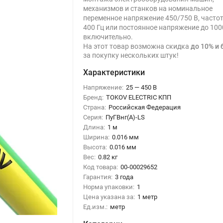
механизмов и станков на номинальное
переменное напряжение 450/750 В, часто
400 Гц или постоянное напряжение до 100
включительно.
На этот товар возможна скидка
до 10% и 
за покупку нескольких штук!
Характеристики
Напряжение:
25 — 450 В
Бренд:
TOKOV ELECTRIC КПП
Страна:
Российская Федерация
Серия:
ПуГВнг(А)-LS
Длина:
1 м
Ширина:
0.016 мм
Высота:
0.016 мм
Вес:
0.82 кг
Код товара:
00-00029652
Гарантия:
3 года
Норма упаковки:
1
Цена указана за:
1 метр
Ед.изм.:
метр