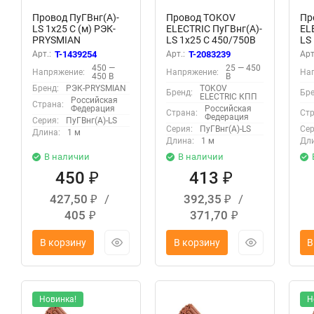
Провод ПуГВнг(А)-
Провод TOKOV
Пр
LS 1х25 С (м) РЭК-
ELECTRIC ПуГВнг(А)-
EL
PRYSMIAN
LS 1х25 С 450/750В
LS
0501100506
(м) 00-00029635
(м
Арт.:
T-1439254
Арт.:
T-2083239
Арт
450 —
25 — 450
Напряжение:
Напряжение:
На
450 В
В
Бренд:
РЭК-PRYSMIAN
TOKOV
Бренд:
Бре
ELECTRIC КПП
Российская
Страна:
Федерация
Российская
Страна:
Стр
Федерация
Серия:
ПуГВнг(А)-LS
Серия:
ПуГВнг(А)-LS
Сер
Длина:
1 м
Длина:
1 м
Дли
В наличии
В наличии
450
413
₽
₽
427,50
/
392,35
/
₽
₽
405
371,70
₽
₽
В корзину
В корзину
В
Новинка!
Н