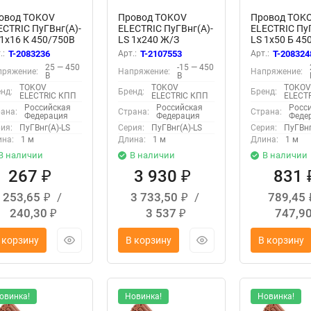
овод TOKOV
Провод TOKOV
Провод TOK
ECTRIC ПуГВнг(А)-
ELECTRIC ПуГВнг(А)-
ELECTRIC ПуГ
 1х16 К 450/750В
LS 1х240 Ж/З
LS 1х50 Б 45
) 00-00029633
450/750В (м)
(м) 00-00028
.:
T-2083236
Арт.:
T-2107553
Арт.:
T-208324
УТ000032042
25 — 450
-15 — 450
пряжение:
Напряжение:
Напряжение:
В
В
TOKOV
TOKOV
TOKO
нд:
Бренд:
Бренд:
ELECTRIC КПП
ELECTRIC КПП
ELECT
Российская
Российская
Росс
ана:
Страна:
Страна:
Федерация
Федерация
Феде
ия:
ПуГВнг(А)-LS
Серия:
ПуГВнг(А)-LS
Серия:
ПуГВнг
на:
1 м
Длина:
1 м
Длина:
1 м
В наличии
В наличии
В наличии
267
3 930
831
₽
₽
253,65
/
3 733,50
/
789,45
₽
₽
240,30
3 537
747,9
₽
₽
 корзину
В корзину
В корзину
овинка!
Новинка!
Новинка!