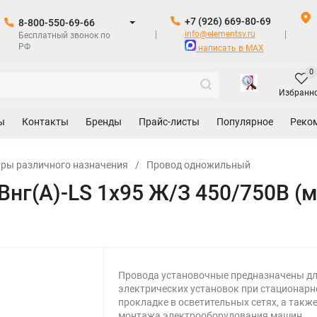
+7 (926) 669-80-69
8-800-550-69-66
info@elementsv.ru
Бесплатный звонок по
РФ
написать в MAX
0
Избранн
ы
Контакты
Бренды
Прайс-листы
Популярное
Реко
уры различного назначения
/
Провод одножильный
нг(А)-LS 1х95 Ж/З 450/750В (м
Провода установочные предназначены д
электрических установок при стационарн
прокладке в осветительных сетях, а также
монтажа электрооборудования машин,