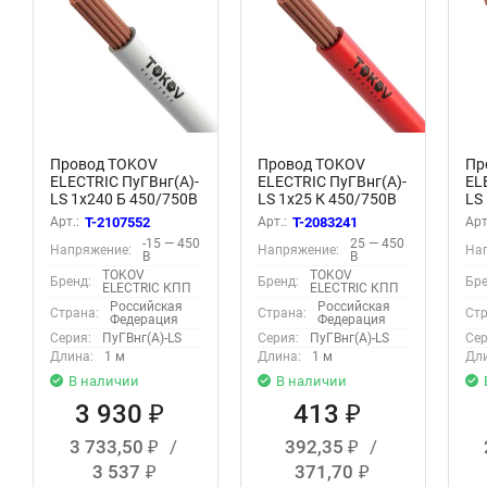
Провод TOKOV
Провод TOKOV
Пр
ELECTRIC ПуГВнг(А)-
ELECTRIC ПуГВнг(А)-
EL
LS 1х240 Б 450/750В
LS 1х25 К 450/750В
LS
(м) УТ000032041
(м) 00-00029637
(м
Арт.:
T-2107552
Арт.:
T-2083241
Арт
-15 — 450
25 — 450
Напряжение:
Напряжение:
На
В
В
TOKOV
TOKOV
Бренд:
Бренд:
Бре
ELECTRIC КПП
ELECTRIC КПП
Российская
Российская
Страна:
Страна:
Стр
Федерация
Федерация
Серия:
ПуГВнг(А)-LS
Серия:
ПуГВнг(А)-LS
Сер
Длина:
1 м
Длина:
1 м
Дли
В наличии
В наличии
3 930
413
₽
₽
3 733,50
/
392,35
/
₽
₽
3 537
371,70
₽
₽