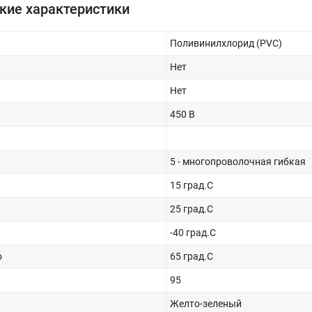
кие характеристики
Поливинилхлорид (PVC)
Нет
Нет
450 В
5 - многопроволочная гибкая
15 град.C
25 град.C
-40 град.C
о
65 град.C
95
Желто-зеленый