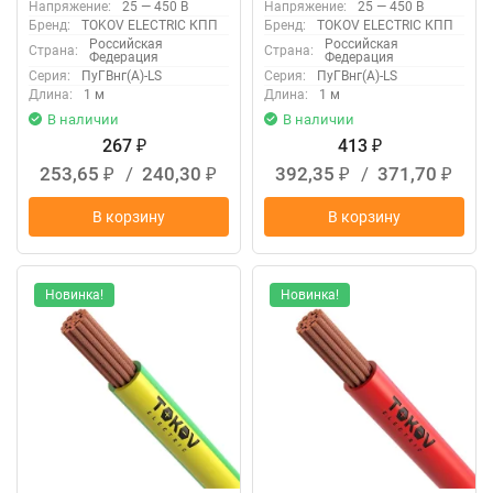
Напряжение:
25 — 450 В
Напряжение:
25 — 450 В
Бренд:
TOKOV ELECTRIC КПП
Бренд:
TOKOV ELECTRIC КПП
Российская
Российская
Страна:
Страна:
Федерация
Федерация
Серия:
ПуГВнг(А)-LS
Серия:
ПуГВнг(А)-LS
Длина:
1 м
Длина:
1 м
В наличии
В наличии
267
413
₽
₽
253,65
/
240,30
392,35
/
371,70
₽
₽
₽
₽
В корзину
В корзину
Новинка!
Новинка!