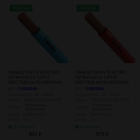
Новинка!
Новинка!
Провод TOKOV ELECTRIC
Провод TOKOV ELECTRIC
ПуГВнг(А)-LS 1х50 С
ПуГВнг(А)-LS 1х35 К
450/750В (м) 00-00029643
450/750В (м) 00-00029641
Арт.:
T-2083249
Арт.:
T-2083246
Напряжение:
25 — 450 В
Напряжение:
25 — 450 В
Бренд:
TOKOV ELECTRIC КПП
Бренд:
TOKOV ELECTRIC КПП
Российская
Российская
Страна:
Страна:
Федерация
Федерация
Серия:
ПуГВнг(А)-LS
Серия:
ПуГВнг(А)-LS
Длина:
1 м
Длина:
1 м
В наличии
В наличии
831
579
₽
₽