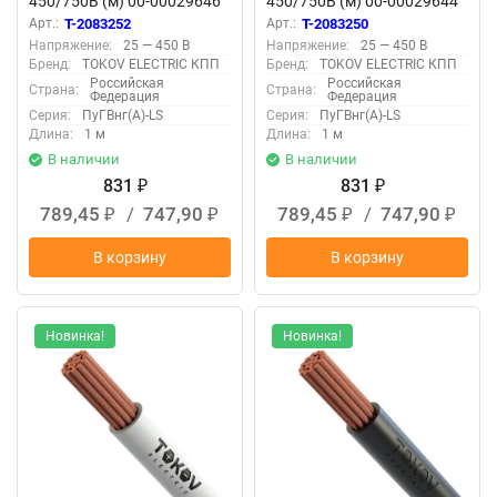
450/750В (м) 00-00029646
450/750В (м) 00-00029644
Арт.:
T-2083252
Арт.:
T-2083250
Напряжение:
25 — 450 В
Напряжение:
25 — 450 В
Бренд:
TOKOV ELECTRIC КПП
Бренд:
TOKOV ELECTRIC КПП
Российская
Российская
Страна:
Страна:
Федерация
Федерация
Серия:
ПуГВнг(А)-LS
Серия:
ПуГВнг(А)-LS
Длина:
1 м
Длина:
1 м
В наличии
В наличии
831
831
₽
₽
789,45
/
747,90
789,45
/
747,90
₽
₽
₽
₽
В корзину
В корзину
Новинка!
Новинка!