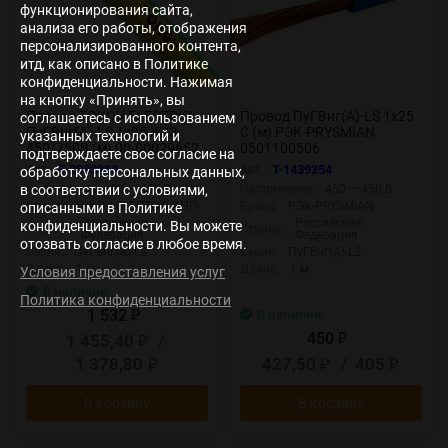
функционирования сайта,
анализа его работы, отображения
персонализированного контента,
итд, как описано в Политике
конфиденциальности. Нажимая
на кнопку «Принять», вы
Провод TOKOV ELECTRIC
Провод ПуГВнг(А)-LS 1х25
соглашаетесь с использованием
ПуГВнг(А)-LS 1х95 Ж/З
С (м) РЭК-PRYSMIAN
указанных технологий и
450/750В (м) 00-00029652
0501100506
подтверждаете свое согласие на
Арт.:
T-2083260
Арт.:
T-1439254
обработку персональных данных,
в соответствии с условиями,
Напряжение:
25 — 450 В
Напряжение:
450 — 450 В
Бренд:
TOKOV ELECTRIC КПП
Бренд:
РЭК-PRYSMIAN
описанными в Политике
Российская
Российская
конфиденциальности. Вы можете
Страна:
Страна:
Федерация
Федерация
отозвать согласие в любое время.
Серия:
ПуГВнг(А)-LS
Серия:
ПуГВнг(А)-LS
Длина:
1 м
Длина:
1 м
Условия предоставления услуг
В наличии
Политика конфиденциальности
1 532
В наличии
₽
450
1 455,40
/
₽
₽
1 378,80
427,50
/
405
₽
₽
₽
В корзину
В корзину