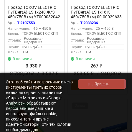
Провод TOKOV ELECTRIC
Провод TOKOV ELECTRIC
ПуГВнг(А)-LS 1х240 Ж/З
ПуГВнг(А)-LS 1х16 К
450/750В (м) УТ000032042
450/750В (м) 00-00029633
Арт.:
T-2107553
Арт.:
T-2083236
Напряжение:
-15 — 450 В
Напряжение:
25 — 450 В
Бренд:
TOKOV ELECTRIC КПП
Бренд:
TOKOV ELECTRIC КПП
Российская
Российская
Страна:
Страна:
Федерация
Федерация
Серия:
ПуГВнг(А)-LS
Серия:
ПуГВнг(А)-LS
Длина:
1 м
Длина:
1 м
В наличии
В наличии
3 930
267
₽
₽
3 733,50
/
3 537
253,65
/
240,30
₽
₽
₽
₽
Этот веб-сайт и встроенные в него
В корзину
В корзину
инструменты третьих сторон,
включая сервисы аналитики
«Яндекс.Метрика» и «Google
Analytics», обрабатывают
Новинка!
Заказ
персональные данные и
используют файлы cookie,
пиксели, теги и другие
идентификаторы. Эти технологии
необходимы для