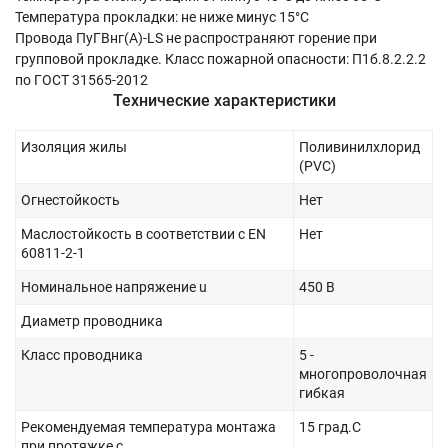
Температура прокладки: не ниже минус 15°С
Провода ПуГВнг(А)-LS не распространяют горение при
групповой прокладке. Класс пожарной опасности: П1б.8.2.2.2
по ГОСТ 31565-2012
Технические характеристики
Изоляция жилы
Поливинилхлорид
(PVC)
Огнестойкость
Нет
Маслостойкость в соответствии с EN
Нет
60811-2-1
Номинальное напряжение u
450 В
Диаметр проводника
Класс проводника
5 -
многопроволочная
гибкая
Рекомендуемая температура монтажа
15 град.C
при протяжке с