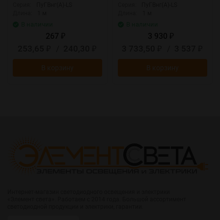
Серия:
ПуГВнг(А)-LS
Серия:
ПуГВнг(А)-LS
Длина:
1 м
Длина:
1 м
В наличии
В наличии
267
3 930
₽
₽
253,65
/
240,30
3 733,50
/
3 537
₽
₽
₽
₽
В корзину
В корзину
Интернет-магазин светодиодного освещения и электрики
«Элемент света». Работаем с 2014 года. Большой ассортимент
светодиодной продукции и электрики, гарантии.