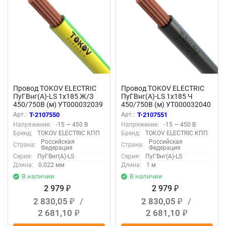
Провод TOKOV ELECTRIC
Провод TOKOV ELECTRIC
ПуГВнг(А)-LS 1х185 Ж/З
ПуГВнг(А)-LS 1х185 Ч
450/750В (м) УТ000032039
450/750В (м) УТ000032040
Арт.:
T-2107550
Арт.:
T-2107551
Напряжение:
-15 — 450 В
Напряжение:
-15 — 450 В
Бренд:
TOKOV ELECTRIC КПП
Бренд:
TOKOV ELECTRIC КПП
Российская
Российская
Страна:
Страна:
Федерация
Федерация
Серия:
ПуГВнг(А)-LS
Серия:
ПуГВнг(А)-LS
Длина:
0.022 мм
Длина:
1 м
В наличии
В наличии
2 979
2 979
₽
₽
2 830,05
/
2 830,05
/
₽
₽
2 681,10
2 681,10
₽
₽