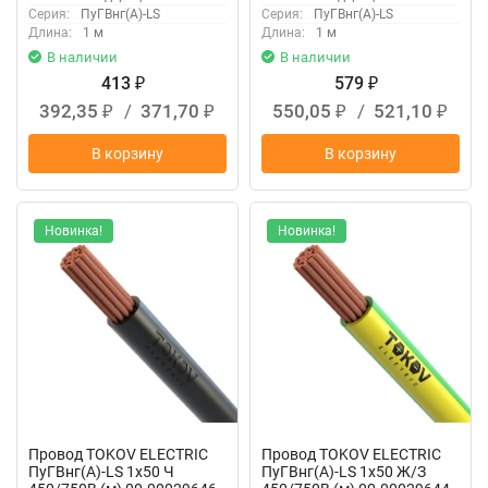
Серия:
ПуГВнг(А)-LS
Серия:
ПуГВнг(А)-LS
Длина:
1 м
Длина:
1 м
В наличии
В наличии
413
579
₽
₽
392,35
/
371,70
550,05
/
521,10
₽
₽
₽
₽
В корзину
В корзину
Новинка!
Новинка!
Провод TOKOV ELECTRIC
Провод TOKOV ELECTRIC
ПуГВнг(А)-LS 1х50 Ч
ПуГВнг(А)-LS 1х50 Ж/З