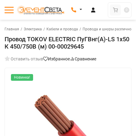
0
Главная
/
Электрика
/
Кабели и провода
/
Провода и шнуры различного
Провод TOKOV ELECTRIC ПуГВнг(А)-LS 1х50
К 450/750В (м) 00-00029645
Оставить отзыв
Избранное
Сравнение
Новинка!