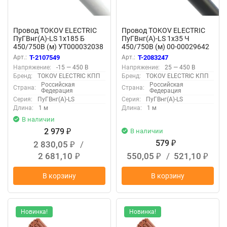
Провод TOKOV ELECTRIC
Провод TOKOV ELECTRIC
ПуГВнг(А)-LS 1х185 Б
ПуГВнг(А)-LS 1х35 Ч
450/750В (м) УТ000032038
450/750В (м) 00-00029642
Арт.:
T-2107549
Арт.:
T-2083247
Напряжение:
-15 — 450 В
Напряжение:
25 — 450 В
Бренд:
TOKOV ELECTRIC КПП
Бренд:
TOKOV ELECTRIC КПП
Российская
Российская
Страна:
Страна:
Федерация
Федерация
Серия:
ПуГВнг(А)-LS
Серия:
ПуГВнг(А)-LS
Длина:
1 м
Длина:
1 м
В наличии
2 979
В наличии
₽
579
2 830,05
/
₽
₽
2 681,10
550,05
/
521,10
₽
₽
₽
В корзину
В корзину
Новинка!
Новинка!