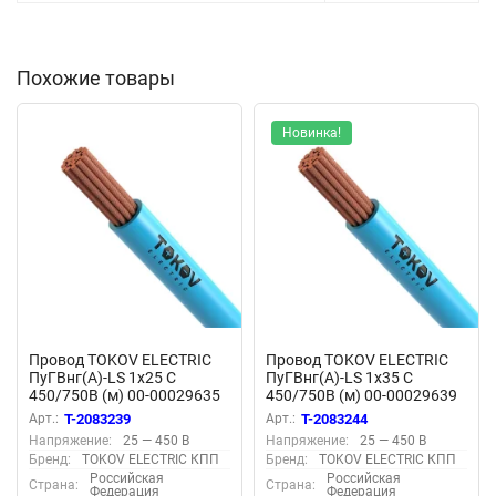
Похожие товары
Новинка!
Провод TOKOV ELECTRIC
Провод TOKOV ELECTRIC
ПуГВнг(А)-LS 1х25 С
ПуГВнг(А)-LS 1х35 С
450/750В (м) 00-00029635
450/750В (м) 00-00029639
Арт.:
T-2083239
Арт.:
T-2083244
Напряжение:
25 — 450 В
Напряжение:
25 — 450 В
Бренд:
TOKOV ELECTRIC КПП
Бренд:
TOKOV ELECTRIC КПП
Российская
Российская
Страна:
Страна:
Федерация
Федерация