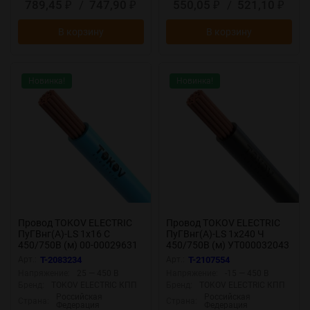
789,45
/
747,90
550,05
/
521,10
₽
₽
₽
₽
В корзину
В корзину
Новинка!
Новинка!
Провод TOKOV ELECTRIC
Провод TOKOV ELECTRIC
ПуГВнг(А)-LS 1х16 С
ПуГВнг(А)-LS 1х240 Ч
450/750В (м) 00-00029631
450/750В (м) УТ000032043
Арт.:
T-2083234
Арт.:
T-2107554
Напряжение:
25 — 450 В
Напряжение:
-15 — 450 В
Бренд:
TOKOV ELECTRIC КПП
Бренд:
TOKOV ELECTRIC КПП
Российская
Российская
Страна:
Страна:
Федерация
Федерация