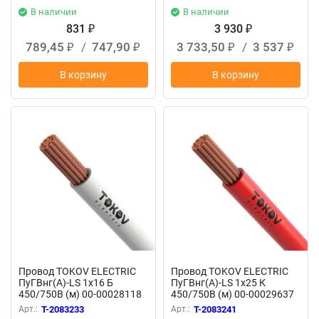
В наличии
В наличии
831
3 930
₽
₽
789,45
/
747,90
3 733,50
/
3 537
₽
₽
₽
₽
В корзину
В корзину
Провод TOKOV ELECTRIC
Провод TOKOV ELECTRIC
ПуГВнг(А)-LS 1х16 Б
ПуГВнг(А)-LS 1х25 К
450/750В (м) 00-00028118
450/750В (м) 00-00029637
Арт.:
T-2083233
Арт.:
T-2083241