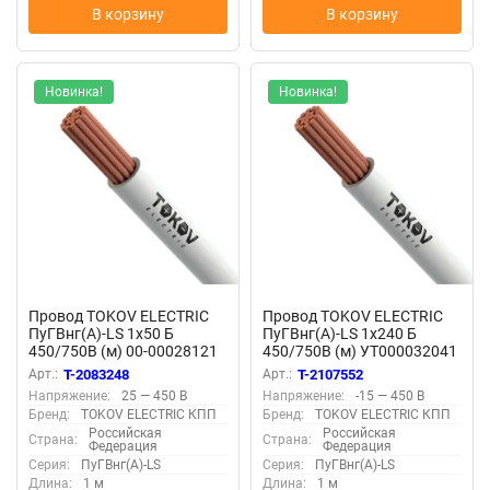
В корзину
В корзину
Новинка!
Новинка!
Провод TOKOV ELECTRIC
Провод TOKOV ELECTRIC
ПуГВнг(А)-LS 1х50 Б
ПуГВнг(А)-LS 1х240 Б
450/750В (м) 00-00028121
450/750В (м) УТ000032041
Арт.:
T-2083248
Арт.:
T-2107552
Напряжение:
25 — 450 В
Напряжение:
-15 — 450 В
Бренд:
TOKOV ELECTRIC КПП
Бренд:
TOKOV ELECTRIC КПП
Российская
Российская
Страна:
Страна:
Федерация
Федерация
Серия:
ПуГВнг(А)-LS
Серия:
ПуГВнг(А)-LS
Длина:
1 м
Длина:
1 м