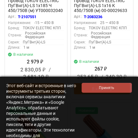
Провод TOKOV ELECTRIC
Провод TOKOV ELECTRIC
ПуГВнг(А)-LS 1х185 Ч
ПуГВнг(А)-LS 1х16 К
450/750В (м) УТ000032040
450/750В (м) 00-00029633
Арт.:
T-2107551
Арт.:
T-2083236
Напряжение:
-15 — 450 В
Напряжение:
25 — 450 В
Бренд:
TOKOV ELECTRIC КПП
Бренд:
TOKOV ELECTRIC КПП
Российская
Российская
Страна:
Страна:
Федерация
Федерация
Серия:
ПуГВнг(А)-LS
Серия:
ПуГВнг(А)-LS
Длина:
1 м
Длина:
1 м
В наличии
2 979
В наличии
₽
267
2 830,05
/
₽
₽
2 681,10
253,65
/
240,30
₽
₽
₽
Этот веб-сайт и встроенные в него
В корзину
В корзину
инструменты третьих сторон,
включая сервисы аналитики
«Яндекс.Метрика» и «Google
Analytics», обрабатывают
Новинка!
Новинка!
персональные данные и
используют файлы cookie,
пиксели, теги и другие
идентификаторы. Эти технологии
необходимы для