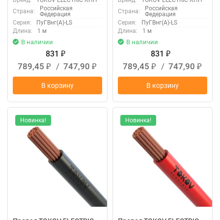
Российская
Российская
Страна:
Страна:
Федерация
Федерация
Серия:
ПуГВнг(А)-LS
Серия:
ПуГВнг(А)-LS
Длина:
1 м
Длина:
1 м
В наличии
В наличии
831
831
₽
₽
789,45
/
747,90
789,45
/
747,90
₽
₽
₽
₽
В корзину
В корзину
Новинка!
Новинка!