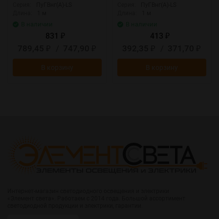
Серия:
ПуГВнг(А)-LS
Серия:
ПуГВнг(А)-LS
Длина:
1 м
Длина:
1 м
В наличии
В наличии
831
413
₽
₽
789,45
/
747,90
392,35
/
371,70
₽
₽
₽
₽
В корзину
В корзину
Интернет-магазин светодиодного освещения и электрики
«Элемент света». Работаем с 2014 года. Большой ассортимент
светодиодной продукции и электрики, гарантии.