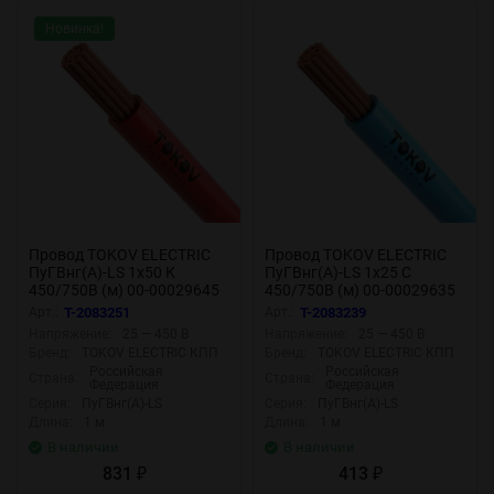
Новинка!
Провод TOKOV ELECTRIC
Провод TOKOV ELECTRIC
ПуГВнг(А)-LS 1х50 К
ПуГВнг(А)-LS 1х25 С
450/750В (м) 00-00029645
450/750В (м) 00-00029635
Арт.:
T-2083251
Арт.:
T-2083239
Напряжение:
25 — 450 В
Напряжение:
25 — 450 В
Бренд:
TOKOV ELECTRIC КПП
Бренд:
TOKOV ELECTRIC КПП
Российская
Российская
Страна:
Страна:
Федерация
Федерация
Серия:
ПуГВнг(А)-LS
Серия:
ПуГВнг(А)-LS
Длина:
1 м
Длина:
1 м
В наличии
В наличии
831
413
₽
₽