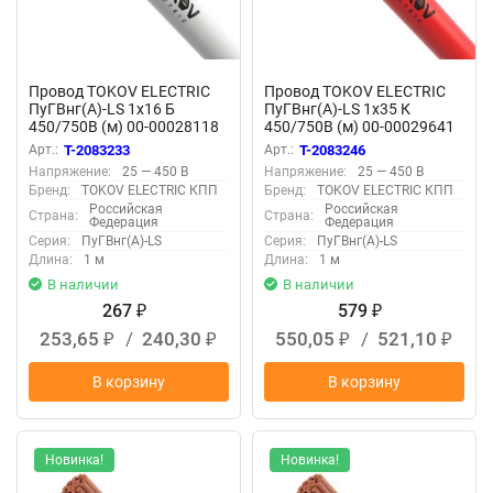
Провод TOKOV ELECTRIC
Провод TOKOV ELECTRIC
ПуГВнг(А)-LS 1х16 Б
ПуГВнг(А)-LS 1х35 К
450/750В (м) 00-00028118
450/750В (м) 00-00029641
Арт.:
T-2083233
Арт.:
T-2083246
Напряжение:
25 — 450 В
Напряжение:
25 — 450 В
Бренд:
TOKOV ELECTRIC КПП
Бренд:
TOKOV ELECTRIC КПП
Российская
Российская
Страна:
Страна:
Федерация
Федерация
Серия:
ПуГВнг(А)-LS
Серия:
ПуГВнг(А)-LS
Длина:
1 м
Длина:
1 м
В наличии
В наличии
267
579
₽
₽
253,65
/
240,30
550,05
/
521,10
₽
₽
₽
₽
В корзину
В корзину
Новинка!
Новинка!