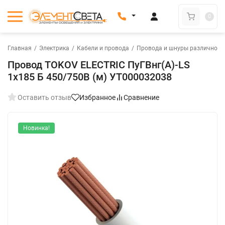
0
Главная
/
Электрика
/
Кабели и провода
/
Провода и шнуры различного
Провод TOKOV ELECTRIC ПуГВнг(А)-LS
1х185 Б 450/750В (м) УТ000032038
Оставить отзыв
Избранное
Сравнение
Новинка!