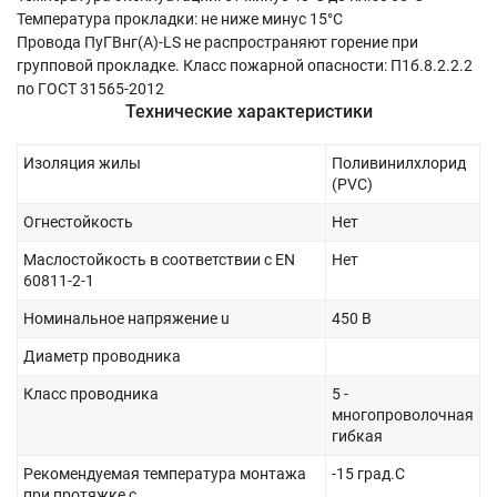
Температура прокладки: не ниже минус 15°С
Провода ПуГВнг(А)-LS не распространяют горение при
групповой прокладке. Класс пожарной опасности: П1б.8.2.2.2
по ГОСТ 31565-2012
Технические характеристики
Изоляция жилы
Поливинилхлорид
(PVC)
Огнестойкость
Нет
Маслостойкость в соответствии с EN
Нет
60811-2-1
Номинальное напряжение u
450 В
Диаметр проводника
Класс проводника
5 -
многопроволочная
гибкая
Рекомендуемая температура монтажа
-15 град.C
при протяжке с