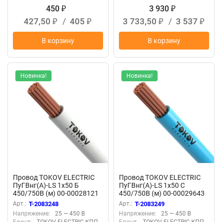
450
3 930
₽
₽
427,50
/
405
3 733,50
/
3 537
₽
₽
₽
₽
В корзину
В корзину
Новинка!
Новинка!
Провод TOKOV ELECTRIC
Провод TOKOV ELECTRIC
ПуГВнг(А)-LS 1х50 Б
ПуГВнг(А)-LS 1х50 С
450/750В (м) 00-00028121
450/750В (м) 00-00029643
Арт.:
T-2083248
Арт.:
T-2083249
Напряжение:
25 — 450 В
Напряжение:
25 — 450 В
Бренд:
TOKOV ELECTRIC КПП
Бренд:
TOKOV ELECTRIC КПП