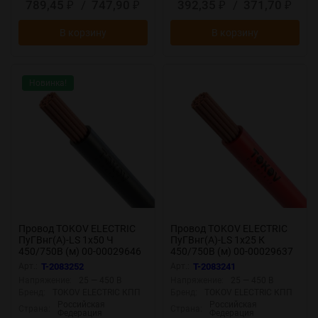
789,45
/
747,90
392,35
/
371,70
₽
₽
₽
₽
В корзину
В корзину
Новинка!
Провод TOKOV ELECTRIC
Провод TOKOV ELECTRIC
ПуГВнг(А)-LS 1х50 Ч
ПуГВнг(А)-LS 1х25 К
450/750В (м) 00-00029646
450/750В (м) 00-00029637
Арт.:
T-2083252
Арт.:
T-2083241
Напряжение:
25 — 450 В
Напряжение:
25 — 450 В
Бренд:
TOKOV ELECTRIC КПП
Бренд:
TOKOV ELECTRIC КПП
Российская
Российская
Страна:
Страна:
Федерация
Федерация