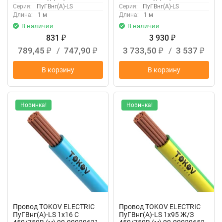
Серия:
ПуГВнг(А)-LS
Серия:
ПуГВнг(А)-LS
Длина:
1 м
Длина:
1 м
В наличии
В наличии
831
3 930
₽
₽
789,45
/
747,90
3 733,50
/
3 537
₽
₽
₽
₽
В корзину
В корзину
Новинка!
Новинка!
Провод TOKOV ELECTRIC
Провод TOKOV ELECTRIC
ПуГВнг(А)-LS 1х16 С
ПуГВнг(А)-LS 1х95 Ж/З