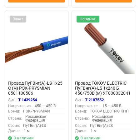
Заказ
Новинка!
Провод ПуГВнг(А)-LS 1х25
Провод TOKOV ELECTRIC
С (м) РЭК-PRYSMIAN
ПуГВнг(А)-LS 1х240 Б
0501100506
450/750В (м) УТ000032041
Арт.:
T-1439254
Арт.:
T-2107552
Напряжение:
450 — 450 В
Напряжение:
-15 — 450 В
Бренд:
РЭК-PRYSMIAN
Бренд:
TOKOV ELECTRIC КПП
Российская
Российская
Страна:
Страна:
Федерация
Федерация
Серия:
ПуГВнг(А)-LS
Серия:
ПуГВнг(А)-LS
Длина:
1 м
Длина:
1 м
В наличии
В наличии