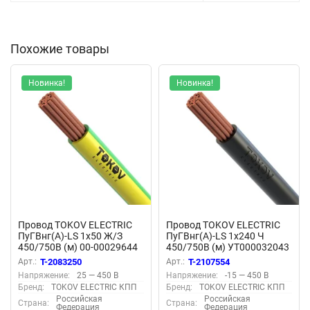
Похожие товары
Новинка!
Новинка!
Провод TOKOV ELECTRIC
Провод TOKOV ELECTRIC
ПуГВнг(А)-LS 1х50 Ж/З
ПуГВнг(А)-LS 1х240 Ч
450/750В (м) 00-00029644
450/750В (м) УТ000032043
Арт.:
T-2083250
Арт.:
T-2107554
Напряжение:
25 — 450 В
Напряжение:
-15 — 450 В
Бренд:
TOKOV ELECTRIC КПП
Бренд:
TOKOV ELECTRIC КПП
Российская
Российская
Страна:
Страна:
Федерация
Федерация