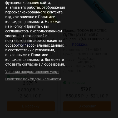
функционирования сайта,
анализа его работы, отображения
персонализированного контента,
итд, как описано в Политике
конфиденциальности. Нажимая
на кнопку «Принять», вы
Провод TOKOV ELECTRIC
Провод TOKOV ELECTRIC
соглашаетесь с использованием
ПуГВнг(А)-LS 1х185 Ж/З
ПуГВнг(А)-LS 1х35 С
указанных технологий и
450/750В (м) УТ000032039
450/750В (м) 00-00029639
подтверждаете свое согласие на
Арт.:
T-2107550
Арт.:
T-2083244
обработку персональных данных,
в соответствии с условиями,
Напряжение:
-15 — 450 В
Напряжение:
25 — 450 В
Бренд:
TOKOV ELECTRIC КПП
Бренд:
TOKOV ELECTRIC КПП
описанными в Политике
Российская
Российская
конфиденциальности. Вы можете
Страна:
Страна:
Федерация
Федерация
отозвать согласие в любое время.
Серия:
ПуГВнг(А)-LS
Серия:
ПуГВнг(А)-LS
Длина:
0.022 мм
Длина:
1 м
Условия предоставления услуг
В наличии
Политика конфиденциальности
2 979
В наличии
₽
579
2 830,05
/
₽
₽
2 681,10
550,05
/
521,10
₽
₽
₽
В корзину
В корзину