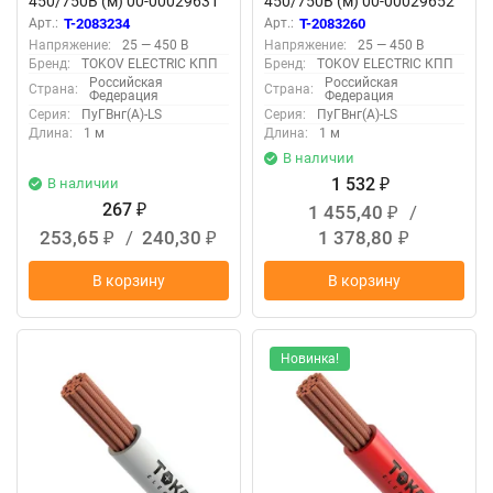
450/750В (м) 00-00029631
450/750В (м) 00-00029652
Арт.:
T-2083234
Арт.:
T-2083260
Напряжение:
25 — 450 В
Напряжение:
25 — 450 В
Бренд:
TOKOV ELECTRIC КПП
Бренд:
TOKOV ELECTRIC КПП
Российская
Российская
Страна:
Страна:
Федерация
Федерация
Серия:
ПуГВнг(А)-LS
Серия:
ПуГВнг(А)-LS
Длина:
1 м
Длина:
1 м
В наличии
1 532
В наличии
₽
267
1 455,40
/
₽
₽
253,65
/
240,30
1 378,80
₽
₽
₽
В корзину
В корзину
Новинка!