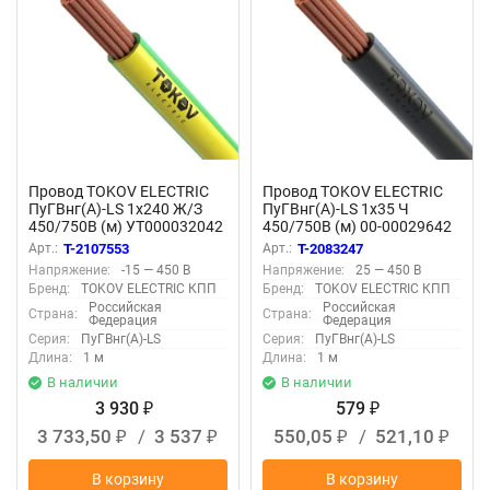
Провод TOKOV ELECTRIC
Провод TOKOV ELECTRIC
ПуГВнг(А)-LS 1х240 Ж/З
ПуГВнг(А)-LS 1х35 Ч
450/750В (м) УТ000032042
450/750В (м) 00-00029642
Арт.:
T-2107553
Арт.:
T-2083247
Напряжение:
-15 — 450 В
Напряжение:
25 — 450 В
Бренд:
TOKOV ELECTRIC КПП
Бренд:
TOKOV ELECTRIC КПП
Российская
Российская
Страна:
Страна:
Федерация
Федерация
Серия:
ПуГВнг(А)-LS
Серия:
ПуГВнг(А)-LS
Длина:
1 м
Длина:
1 м
В наличии
В наличии
3 930
579
₽
₽
3 733,50
/
3 537
550,05
/
521,10
₽
₽
₽
₽
В корзину
В корзину