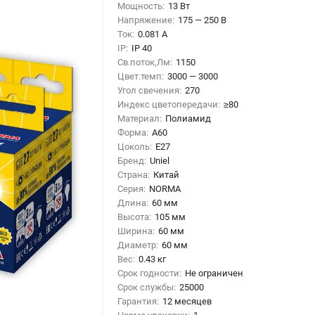
Мощность:
13 Вт
Напряжение:
175 — 250 В
Ток:
0.081 А
IP:
IP 40
Св.поток,Лм:
1150
Цвет.темп:
3000 — 3000
Угол свечения:
270
Индекс цветопередачи:
≥80
Материал:
Полиамид
Форма:
A60
Цоколь:
E27
Бренд:
Uniel
Страна:
Китай
Серия:
NORMA
Длина:
60 мм
Высота:
105 мм
Ширина:
60 мм
Диаметр:
60 мм
Вес:
0.43 кг
Срок годности:
Не ограничен
Срок службы:
25000
Гарантия:
12 месяцев