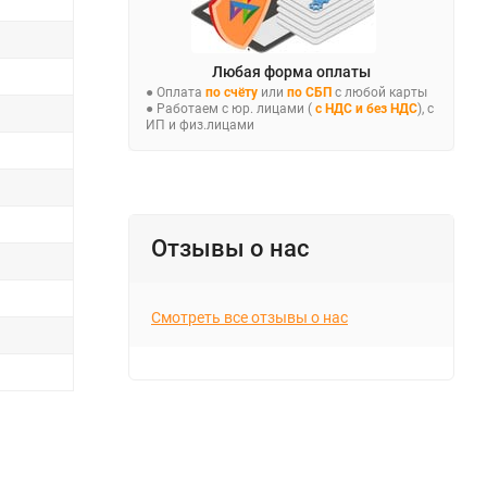
Любая форма оплаты
● Оплата
по счёту
или
по СБП
с любой карты
● Работаем с юр. лицами (
с НДС и без НДС
), с
ИП и физ.лицами
Отзывы о нас
Смотреть все отзывы о нас