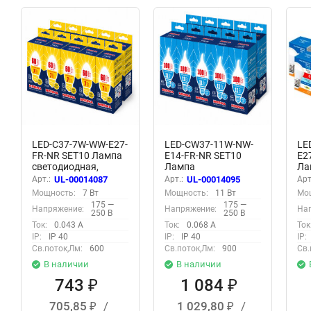
LED-C37-7W-WW-E27-
LED-CW37-11W-NW-
LE
FR-NR SET10 Лампа
E14-FR-NR SET10
E2
светодиодная,
Лампа
Ла
Форма свеча,
светодиодная,
св
Арт.:
UL-00014087
Арт.:
UL-00014095
Арт
матовая, Серия
Форма свеча на
Фо
Мощность:
7 Вт
Мощность:
11 Вт
Мо
Norma, Теплый
ветру, матовая,
ма
175 —
175 —
Напряжение:
Напряжение:
На
белый свет 3000K,
Серия Norma, Белый
Op
250 В
250 В
Упаковка 10 штук
свет 4000K,
40
Ток:
0.043 А
Ток:
0.068 А
Ток
Упаковка 10 штук
шт
IP:
IP 40
IP:
IP 40
IP:
Св.поток,Лм:
600
Св.поток,Лм:
900
Св.
В наличии
В наличии
743
1 084
₽
₽
705,85
/
1 029,80
/
₽
₽