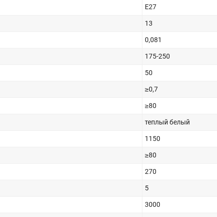
E27
13
0,081
175-250
50
≥0,7
≥80
теплый белый
1150
≥80
270
5
3000