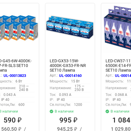
D-G45-6W-4000K-
LED-GX53-15W-
LED-CW37-11
7-FR-SLS SET10
4000K-GX53-FR-NR
6500K-E14-F
мпа
SET10 Лампа
SET10 Ламп
етодиодная,
светодиодная,
светодиодна
.:
UL-00013823
Арт.:
UL-00014160
Арт.:
UL-0001
рма шар,
матовая, Серия
Форма свеча
щность:
6 Вт
Мощность:
15 Вт
Мощность:
11
товая, Серия
Norma, Белый свет
ветру, матов
210 —
175 —
пряжение:
Напряжение:
Напряжение:
tima, Белый свет
4000K, Упаковка 10
Серия Norma
240 В
250 В
00K, Упаковка 10
штук
Дневной бел
:
0.043 А
Ток:
0.093 А
Ток:
0.068 А
ук
6500K, Упако
IP 40
IP:
IP 40
IP:
IP 40
штук
поток,Лм:
600
Св.поток,Лм:
1200
Св.поток,Лм:
В наличии
В наличии
В наличии
590
995
1 08
₽
₽
560,50
/
945,25
/
1 029,8
₽
₽