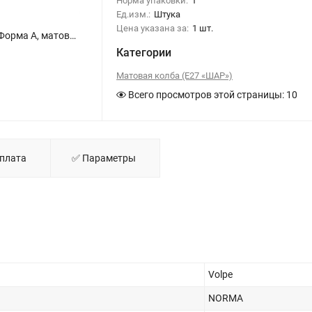
Норма упаковки:
1
Ед.изм.:
Штука
Цена указана за:
1 шт.
LED-A60-13W-WW-E27-FR-NR SET10 Лампа светодиодная, Форма A, матовая, Серия Norma, Теплый белый свет 3000K, Картон, Упаковка 10 штук - фото 1
Категории
Матовая колба (E27 «ШАР»)
Всего просмотров этой страницы:
10
Оплата
✅ Параметры
Volpe
NORMA