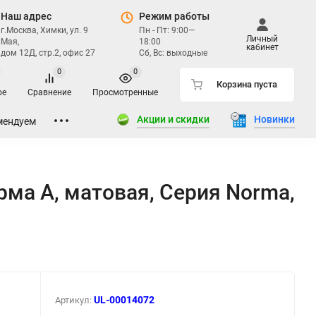
Наш адрес
Режим работы
г.Москва, Химки, ул. 9
Пн - Пт: 9:00—
Личный
Мая,
18:00
кабинет
дом 12Д, стр.2, офис 27
Сб, Вс: выходные
0
0
Корзина пуста
ое
Сравнение
Просмотренные
Акции и скидки
Новинки
мендуем
ма A, матовая, Серия Norma,
UL-00014072
Артикул: