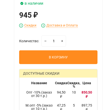
в наличии
945
₽
Скидки
Доставка и Оплата
Количество:
В КОРЗИНУ
ДОСТУПНЫЕ СКИДКИ
Название
Скидка
Скидка,
Цена
%
Опт -10% (заказ
94,50
10
850,50
от 30 т.р.)
₽
₽
М.опт -5% (заказ
47,25
5
897,75
от 10 т.р.)
₽
₽