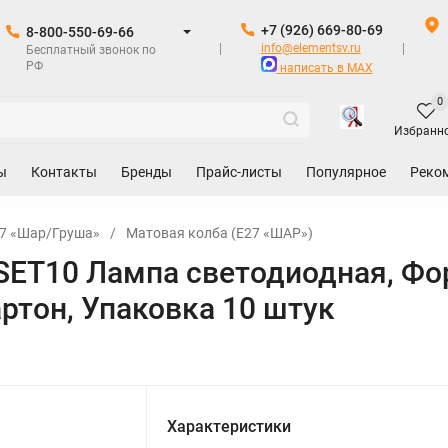
+7 (926) 669-80-69
8-800-550-69-66
info@elementsv.ru
Бесплатный звонок по
РФ
написать в MAX
0
Избранн
ы
Контакты
Бренды
Прайс-листы
Популярное
Реко
7 «Шар/Груша»
/
Матовая колба (E27 «ШАР»)
ET10 Лампа светодиодная, Фор
ртон, Упаковка 10 штук
Характеристики