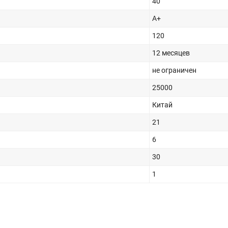
40
A+
120
12 месяцев
не ограничен
25000
Китай
21
6
30
1