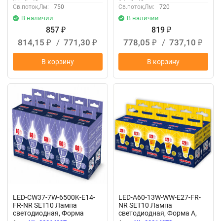
Св.поток,Лм:
750
Св.поток,Лм:
720
В наличии
В наличии
857
819
₽
₽
814,15
/
771,30
778,05
/
737,10
₽
₽
₽
₽
В корзину
В корзину
LED-CW37-7W-6500K-E14-
LED-A60-13W-WW-E27-FR-
FR-NR SET10 Лампа
NR SET10 Лампа
светодиодная, Форма
светодиодная, Форма A,