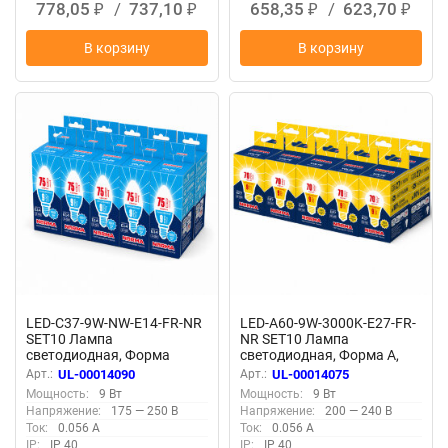
778,05
/
737,10
658,35
/
623,70
₽
₽
₽
₽
В корзину
В корзину
LED-C37-9W-NW-E14-FR-NR
LED-A60-9W-3000K-E27-FR-
SET10 Лампа
NR SET10 Лампа
светодиодная, Форма
светодиодная, Форма A,
свеча, матовая, Серия
матовая, Серия Norma,
Арт.:
UL-00014090
Арт.:
UL-00014075
Norma, Белый свет 4000K,
Теплый белый свет 3000K,
Мощность:
9 Вт
Мощность:
9 Вт
Упаковка 10 штук
Картон, Упаковка 10 штук
Напряжение:
175 — 250 В
Напряжение:
200 — 240 В
Ток:
0.056 А
Ток:
0.056 А
IP:
IP 40
IP:
IP 40