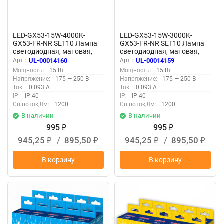
LED-GX53-15W-4000K-
LED-GX53-15W-3000K-
GX53-FR-NR SET10 Лампа
GX53-FR-NR SET10 Лампа
светодиодная, матовая,
светодиодная, матовая,
Серия Norma, Белый свет
Серия Norma, Теплый
Арт.:
UL-00014160
Арт.:
UL-00014159
4000K, Упаковка 10 штук
белый свет 3000K,
Мощность:
15 Вт
Мощность:
15 Вт
Упаковка 10 штук
Напряжение:
175 — 250 В
Напряжение:
175 — 250 В
Ток:
0.093 А
Ток:
0.093 А
IP:
IP 40
IP:
IP 40
Св.поток,Лм:
1200
Св.поток,Лм:
1200
В наличии
В наличии
995
995
₽
₽
945,25
/
895,50
945,25
/
895,50
₽
₽
₽
₽
В корзину
В корзину