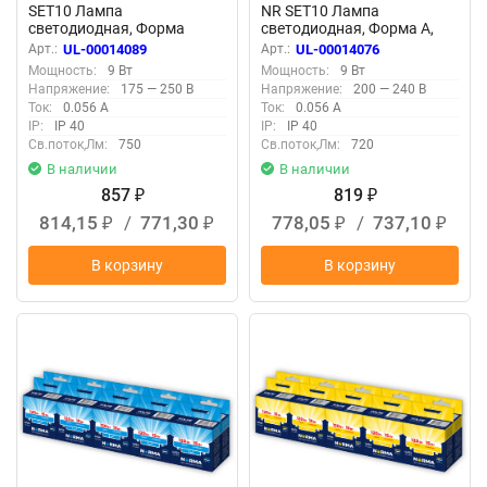
SET10 Лампа
NR SET10 Лампа
светодиодная, Форма
светодиодная, Форма A,
свеча, матовая, Серия
матовая, Серия Norma,
Арт.:
UL-00014089
Арт.:
UL-00014076
Norma, Дневной белый
Белый свет 4000K, Картон,
Мощность:
9 Вт
Мощность:
9 Вт
свет 6500K, Упаковка 10
Упаковка 10 штук
Напряжение:
175 — 250 В
Напряжение:
200 — 240 В
штук
Ток:
0.056 А
Ток:
0.056 А
IP:
IP 40
IP:
IP 40
Св.поток,Лм:
750
Св.поток,Лм:
720
В наличии
В наличии
857
819
₽
₽
814,15
/
771,30
778,05
/
737,10
₽
₽
₽
₽
В корзину
В корзину