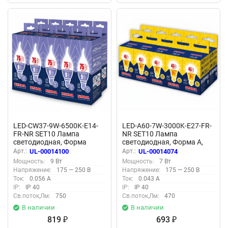
LED-CW37-9W-6500K-E14-
LED-A60-7W-3000K-E27-FR-
FR-NR SET10 Лампа
NR SET10 Лампа
светодиодная, Форма
светодиодная, Форма A,
свеча на ветру, матовая,
матовая, Серия Norma,
Арт.:
UL-00014100
Арт.:
UL-00014074
Серия Norma, Дневной
Теплый белый свет 3000K,
Мощность:
9 Вт
Мощность:
7 Вт
белый свет 6500K,
Картон, Упаковка 10 штук
Напряжение:
175 — 250 В
Напряжение:
175 — 250 В
Упаковка 10 штук
Ток:
0.056 А
Ток:
0.043 А
IP:
IP 40
IP:
IP 40
Св.поток,Лм:
750
Св.поток,Лм:
470
В наличии
В наличии
819
693
₽
₽