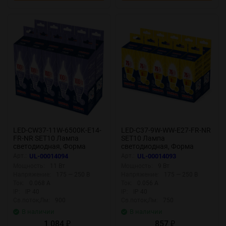
LED-CW37-11W-6500K-E14-
LED-C37-9W-WW-E27-FR-NR
FR-NR SET10 Лампа
SET10 Лампа
светодиодная, Форма
светодиодная, Форма
свеча на ветру, матовая,
свеча, матовая, Серия
Арт.:
UL-00014094
Арт.:
UL-00014093
Серия Norma, Дневной
Norma, Теплый белый свет
Мощность:
11 Вт
Мощность:
9 Вт
белый свет 6500K,
3000K, Упаковка 10 штук
Напряжение:
175 — 250 В
Напряжение:
175 — 250 В
Упаковка 10 штук
Ток:
0.068 А
Ток:
0.056 А
IP:
IP 40
IP:
IP 40
Св.поток,Лм:
900
Св.поток,Лм:
750
В наличии
В наличии
1 084
857
₽
₽