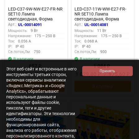
LED-C37-9W-NW-E27-FR-NR
LED-C37-11W-WW-E27-FR-
SET10 Лампа
NR SET10 Лампа
светодиодная, Форма
светодиодная, Форма
свеча, матовая, Серия
свеча, матовая, Серия
Арт.:
UL-00014091
Арт.:
UL-00014081
Norma, Белый свет 4000K,
Norma, Теплый белый свет
Мощность:
9 Вт
Мощность:
11 Вт
Упаковка 10 штук
3000K, Упаковка 10 штук
Напряжение:
175 — 250 В
Напряжение:
175 — 250 В
Ток:
0.056 А
Ток:
0.068 А
IP:
IP 40
IP:
IP 40
Св.поток,Лм:
750
Св.поток,Лм:
900
В наличии
В наличии
857
1 084
₽
₽
Этот веб-сайт и встроенные в него
814,15
/
771,30
1 029,80
/
975,60
инструменты третьих сторон,
₽
₽
₽
₽
включая сервисы аналитики
«Яндекс.Метрика» и «Google
В корзину
В корзину
Analytics», обрабатывают
персональные данные и
используют файлы cookie,
пиксели, теги и другие
идентификаторы. Эти технологии
необходимы для
функционирования сайта,
анализа его работы, отображения
персонализированного контента,