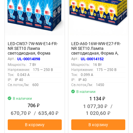
LED-CW37-7W-NW-E14-FR-
LED-A60-16W-WW-E27-FR-
NR SET10 Лампа
NR SET10 Лампа
светодиодная, Форма
светодиодная, Форма A,
свеча на ветру, матовая,
матовая, Серия Norma,
Арт.:
UL-00014098
Арт.:
UL-00014152
Серия Norma, Белый свет
Теплый белый свет 3000K,
Мощность:
7 Вт
Мощность:
16 Вт
4000K, Упаковка 10 штук
Упаковка 10 штук
Напряжение:
175 — 250 В
Напряжение:
175 — 250 В
Ток:
0.043 А
Ток:
0.099 А
IP:
IP 40
IP:
IP 40
Св.поток,Лм:
600
Св.поток,Лм:
1450
В наличии
1 134
В наличии
₽
706
1 077,30
/
₽
₽
670,70
/
635,40
1 020,60
₽
₽
₽
В корзину
В корзину