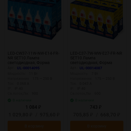
LED-CW37-11W-NW-E14-FR-
LED-C37-7W-WW-E27-FR-NR
NR SET10 Лампа
SET10 Лампа
светодиодная, Форма
светодиодная, Форма
свеча на ветру, матовая,
свеча, матовая, Серия
Арт.:
UL-00014095
Арт.:
UL-00014087
Серия Norma, Белый свет
Norma, Теплый белый свет
Мощность:
11 Вт
Мощность:
7 Вт
4000K, Упаковка 10 штук
3000K, Упаковка 10 штук
Напряжение:
175 — 250 В
Напряжение:
175 — 250 В
Ток:
0.068 А
Ток:
0.043 А
IP:
IP 40
IP:
IP 40
Св.поток,Лм:
900
Св.поток,Лм:
600
В наличии
В наличии
1 084
743
₽
₽
1 029,80
/
975,60
705,85
/
668,70
₽
₽
₽
₽
В корзину
В корзину