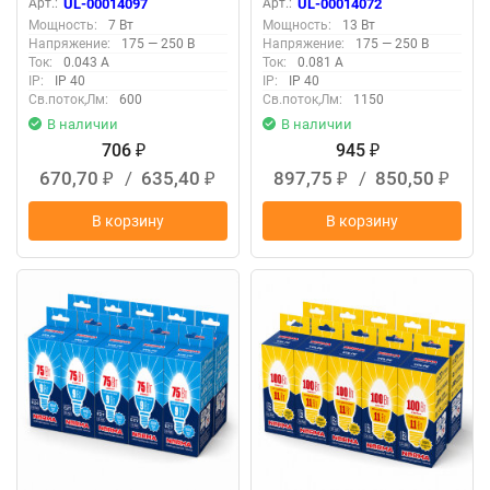
свеча на ветру, матовая,
матовая, Серия Norma,
Арт.:
UL-00014097
Арт.:
UL-00014072
Серия Norma, Дневной
Теплый белый свет 3000K,
Мощность:
7 Вт
Мощность:
13 Вт
белый свет 6500K,
Картон, Упаковка 10 штук
Напряжение:
175 — 250 В
Напряжение:
175 — 250 В
Упаковка 10 штук
Ток:
0.043 А
Ток:
0.081 А
IP:
IP 40
IP:
IP 40
Св.поток,Лм:
600
Св.поток,Лм:
1150
В наличии
В наличии
706
945
₽
₽
670,70
/
635,40
897,75
/
850,50
₽
₽
₽
₽
В корзину
В корзину