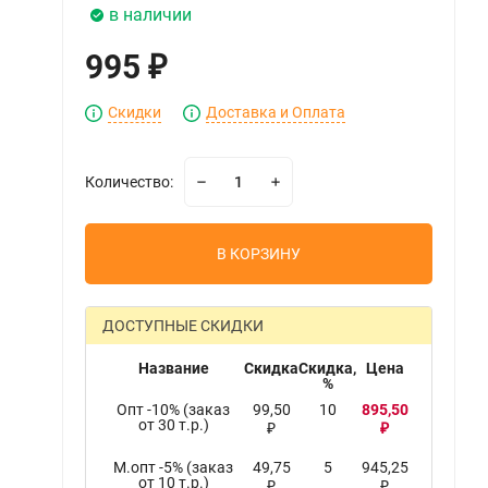
в наличии
995
₽
Скидки
Доставка и Оплата
Количество:
В КОРЗИНУ
ДОСТУПНЫЕ СКИДКИ
Название
Скидка
Скидка,
Цена
%
Опт -10% (заказ
99,50
10
895,50
от 30 т.р.)
₽
₽
М.опт -5% (заказ
49,75
5
945,25
от 10 т.р.)
₽
₽