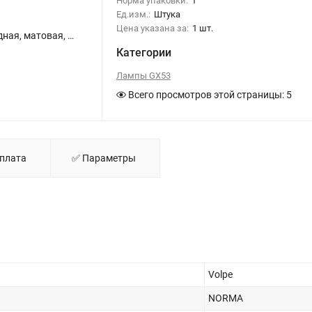
Норма упаковки:
1
Ед.изм.:
Штука
Цена указана за:
1 шт.
LED-GX53-15W-4000K-GX53-FR-NR SET10 Лампа светодиодная, матовая, Серия Norma, Белый свет 4000K, Упаковка 10 штук - фото 1
Категории
Лампы GX53
Всего просмотров этой страницы:
5
Оплата
✅ Параметры
Volpe
NORMA