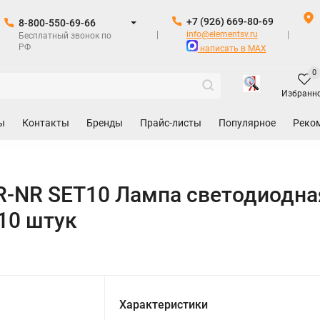
+7 (926) 669-80-69
8-800-550-69-66
info@elementsv.ru
Бесплатный звонок по
РФ
написать в MAX
0
Избранн
ы
Контакты
Бренды
Прайс-листы
Популярное
Реко
-NR SET10 Лампа светодиодная
10 штук
Характеристики