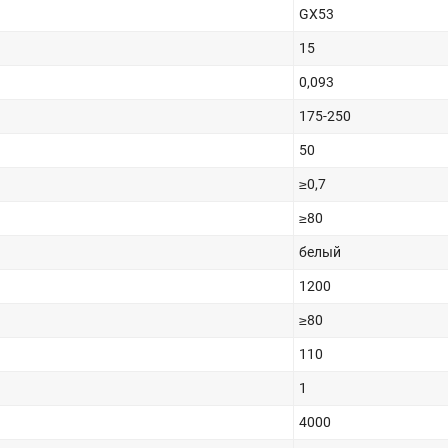
GX53
15
0,093
175-250
50
≥0,7
≥80
белый
1200
≥80
110
1
4000