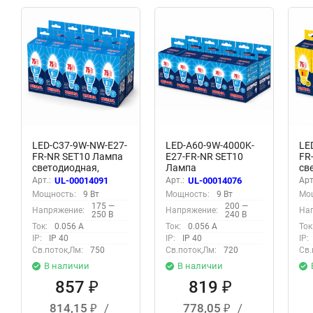
LED-C37-9W-NW-E27-
LED-A60-9W-4000K-
LE
FR-NR SET10 Лампа
E27-FR-NR SET10
FR
светодиодная,
Лампа
св
Форма свеча,
светодиодная,
Фо
Арт.:
UL-00014091
Арт.:
UL-00014076
Арт
матовая, Серия
Форма A, матовая,
ма
Мощность:
9 Вт
Мощность:
9 Вт
Мо
Norma, Белый свет
Серия Norma, Белый
No
175 —
200 —
Напряжение:
Напряжение:
На
4000K, Упаковка 10
свет 4000K, Картон,
бе
250 В
240 В
штук
Упаковка 10 штук
Уп
Ток:
0.056 А
Ток:
0.056 А
Ток
IP:
IP 40
IP:
IP 40
IP:
Св.поток,Лм:
750
Св.поток,Лм:
720
Св.
В наличии
В наличии
857
819
₽
₽
814,15
/
778,05
/
₽
₽