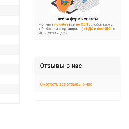
Любая форма оплаты
● Оплата
по счёту
или
по СБП
с любой карты
● Работаем с юр. лицами (
с НДС и без НДС
), с
ИП и физ.лицами
Отзывы о нас
Смотреть все отзывы о нас