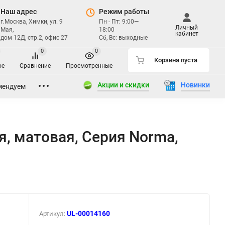
Наш адрес
Режим работы
г.Москва, Химки, ул. 9
Пн - Пт: 9:00—
Личный
Мая,
18:00
кабинет
дом 12Д, стр.2, офис 27
Сб, Вс: выходные
0
0
Корзина пуста
ое
Сравнение
Просмотренные
Акции и скидки
Новинки
мендуем
, матовая, Серия Norma,
UL-00014160
Артикул: