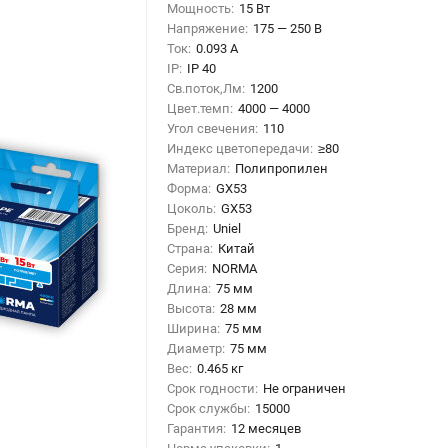
Мощность:
15 Вт
Напряжение:
175 — 250 В
Ток:
0.093 А
IP:
IP 40
Св.поток,Лм:
1200
Цвет.темп:
4000 — 4000
Угол свечения:
110
Индекс цветопередачи:
≥80
Материал:
Полипропилен
Форма:
GX53
Цоколь:
GX53
Бренд:
Uniel
Страна:
Китай
Серия:
NORMA
Длина:
75 мм
Высота:
28 мм
Ширина:
75 мм
Диаметр:
75 мм
Вес:
0.465 кг
Срок годности:
Не ограничен
Срок службы:
15000
Гарантия:
12 месяцев