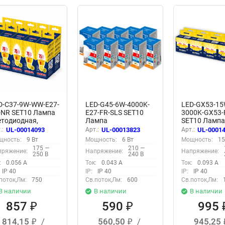
D-C37-9W-WW-E27-
LED-G45-6W-4000K-
LED-GX53-15
-NR SET10 Лампа
E27-FR-SLS SET10
3000K-GX53-
етодиодная,
Лампа
SET10 Ламп
рма свеча,
светодиодная,
светодиодна
.:
UL-00014093
Арт.:
UL-00013823
Арт.:
UL-0001
товая, Серия
Форма шар,
матовая, Се
щность:
9 Вт
Мощность:
6 Вт
Мощность:
15
rma, Теплый
матовая, Серия
Norma, Тепл
175 —
210 —
пряжение:
Напряжение:
Напряжение:
лый свет 3000K,
Optima, Белый свет
белый свет 3
250 В
240 В
аковка 10 штук
4000K, Упаковка 10
Упаковка 10
:
0.056 А
Ток:
0.043 А
Ток:
0.093 А
штук
IP 40
IP:
IP 40
IP:
IP 40
поток,Лм:
750
Св.поток,Лм:
600
Св.поток,Лм:
В наличии
В наличии
В наличии
857
590
995
₽
₽
814,15
/
560,50
/
945,25
₽
₽