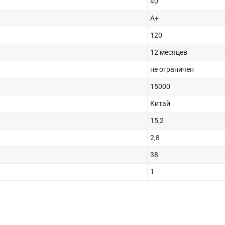
40
A+
120
12 месяцев
не ограничен
15000
Китай
15,2
2,8
38
1