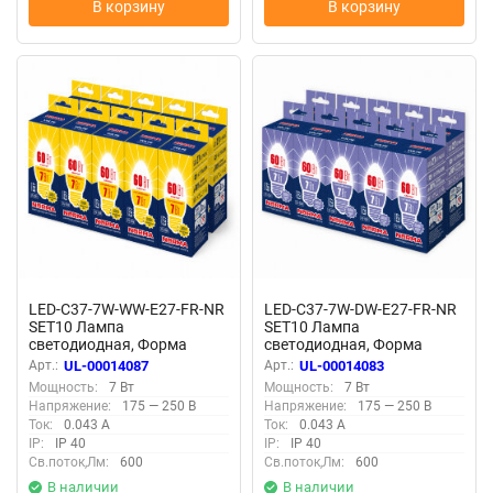
В корзину
В корзину
LED-C37-7W-WW-E27-FR-NR
LED-C37-7W-DW-E27-FR-NR
SET10 Лампа
SET10 Лампа
светодиодная, Форма
светодиодная, Форма
свеча, матовая, Серия
свеча, матовая, Серия
Арт.:
UL-00014087
Арт.:
UL-00014083
Norma, Теплый белый свет
Norma, Дневной белый
Мощность:
7 Вт
Мощность:
7 Вт
3000K, Упаковка 10 штук
свет 6500K, Упаковка 10
Напряжение:
175 — 250 В
Напряжение:
175 — 250 В
штук
Ток:
0.043 А
Ток:
0.043 А
IP:
IP 40
IP:
IP 40
Св.поток,Лм:
600
Св.поток,Лм:
600
В наличии
В наличии