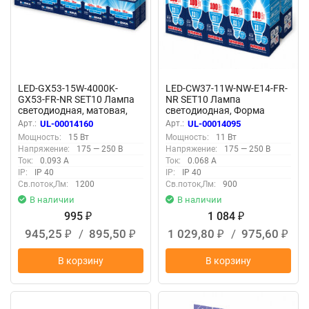
LED-GX53-15W-4000K-
LED-CW37-11W-NW-E14-FR-
GX53-FR-NR SET10 Лампа
NR SET10 Лампа
светодиодная, матовая,
светодиодная, Форма
Серия Norma, Белый свет
свеча на ветру, матовая,
Арт.:
UL-00014160
Арт.:
UL-00014095
4000K, Упаковка 10 штук
Серия Norma, Белый свет
Мощность:
15 Вт
Мощность:
11 Вт
4000K, Упаковка 10 штук
Напряжение:
175 — 250 В
Напряжение:
175 — 250 В
Ток:
0.093 А
Ток:
0.068 А
IP:
IP 40
IP:
IP 40
Св.поток,Лм:
1200
Св.поток,Лм:
900
В наличии
В наличии
995
1 084
₽
₽
945,25
/
895,50
1 029,80
/
975,60
₽
₽
₽
₽
В корзину
В корзину