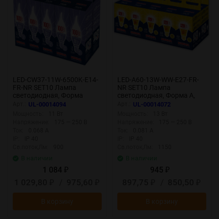
LED-CW37-11W-6500K-E14-
LED-A60-13W-WW-E27-FR-
FR-NR SET10 Лампа
NR SET10 Лампа
светодиодная, Форма
светодиодная, Форма A,
свеча на ветру, матовая,
матовая, Серия Norma,
Арт.:
UL-00014094
Арт.:
UL-00014072
Серия Norma, Дневной
Теплый белый свет 3000K,
Мощность:
11 Вт
Мощность:
13 Вт
белый свет 6500K,
Картон, Упаковка 10 штук
Напряжение:
175 — 250 В
Напряжение:
175 — 250 В
Упаковка 10 штук
Ток:
0.068 А
Ток:
0.081 А
IP:
IP 40
IP:
IP 40
Св.поток,Лм:
900
Св.поток,Лм:
1150
В наличии
В наличии
1 084
945
₽
₽
1 029,80
/
975,60
897,75
/
850,50
₽
₽
₽
₽
В корзину
В корзину