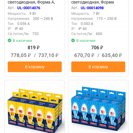
светодиодная, Форма A,
светодиодная, Форма
матовая, Серия Norma,
свеча на ветру, матовая,
Арт.:
UL-00014076
Арт.:
UL-00014098
Белый свет 4000K, Картон,
Серия Norma, Белый свет
Мощность:
9 Вт
Мощность:
7 Вт
Упаковка 10 штук
4000K, Упаковка 10 штук
Напряжение:
200 — 240 В
Напряжение:
175 — 250 В
Ток:
0.056 А
Ток:
0.043 А
IP:
IP 40
IP:
IP 40
Св.поток,Лм:
720
Св.поток,Лм:
600
В наличии
В наличии
819
706
₽
₽
778,05
/
737,10
670,70
/
635,40
₽
₽
₽
₽
В корзину
В корзину