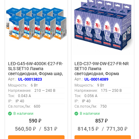
LED-G45-6W-4000K-E27-FR-
LED-C37-9W-DW-E27-FR-NR
SLS SET10 Лампа
SET10 Лампа
светодиодная, Форма шар,
светодиодная, Форма
матовая, Серия Optima,
свеча, матовая, Серия
Арт.:
UL-00013823
Арт.:
UL-00014089
Белый свет 4000K,
Norma, Дневной белый
Мощность:
6 Вт
Мощность:
9 Вт
Упаковка 10 штук
свет 6500K, Упаковка 10
Напряжение:
210 — 240 В
Напряжение:
175 — 250 В
штук
Ток:
0.043 А
Ток:
0.056 А
IP:
IP 40
IP:
IP 40
Св.поток,Лм:
600
Св.поток,Лм:
750
В наличии
В наличии
590
857
₽
₽
560,50
/
531
814,15
/
771,30
₽
₽
₽
₽