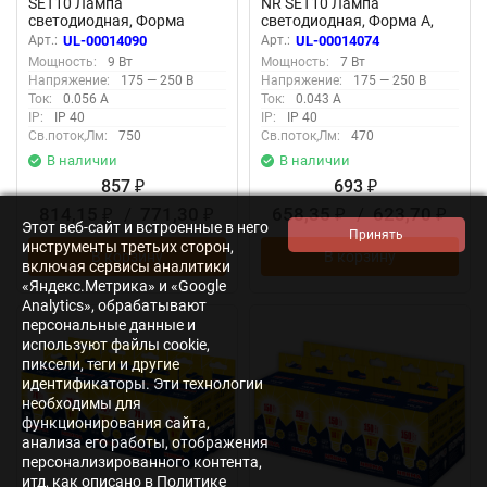
SET10 Лампа
NR SET10 Лампа
светодиодная, Форма
светодиодная, Форма A,
свеча, матовая, Серия
матовая, Серия Norma,
Арт.:
UL-00014090
Арт.:
UL-00014074
Norma, Белый свет 4000K,
Теплый белый свет 3000K,
Мощность:
9 Вт
Мощность:
7 Вт
Упаковка 10 штук
Картон, Упаковка 10 штук
Напряжение:
175 — 250 В
Напряжение:
175 — 250 В
Ток:
0.056 А
Ток:
0.043 А
IP:
IP 40
IP:
IP 40
Св.поток,Лм:
750
Св.поток,Лм:
470
В наличии
В наличии
857
693
₽
₽
814,15
/
771,30
658,35
/
623,70
₽
₽
₽
₽
Этот веб-сайт и встроенные в него
инструменты третьих сторон,
В корзину
В корзину
включая сервисы аналитики
«Яндекс.Метрика» и «Google
Analytics», обрабатывают
персональные данные и
используют файлы cookie,
пиксели, теги и другие
идентификаторы. Эти технологии
необходимы для
функционирования сайта,
анализа его работы, отображения
персонализированного контента,
итд, как описано в Политике