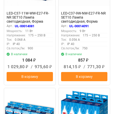
LED-C37-11W-WW-E27-FR-
LED-C37-9W-NW-E27-FR-NR
NR SET10 Лампа
SET10 Лампа
светодиодная, Форма
светодиодная, Форма
свеча, матовая, Серия
свеча, матовая, Серия
Арт.:
UL-00014081
Арт.:
UL-00014091
Norma, Теплый белый свет
Norma, Белый свет 4000K,
Мощность:
11 Вт
Мощность:
9 Вт
3000K, Упаковка 10 штук
Упаковка 10 штук
Напряжение:
175 — 250 В
Напряжение:
175 — 250 В
Ток:
0.068 А
Ток:
0.056 А
IP:
IP 40
IP:
IP 40
Св.поток,Лм:
900
Св.поток,Лм:
750
В наличии
В наличии
1 084
857
₽
₽
1 029,80
/
975,60
814,15
/
771,30
₽
₽
₽
₽
В корзину
В корзину