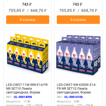
743
743
₽
₽
705,85
/
668,70
705,85
/
668,70
₽
₽
₽
₽
В корзину
В корзину
LED-CW37-11W-WW-E14-FR-
LED-CW37-9W-6500K-E14-
NR SET10 Лампа
FR-NR SET10 Лампа
светодиодная, Форма
светодиодная, Форма
свеча на ветру, матовая,
свеча на ветру, матовая,
Арт.:
UL-00014096
Арт.:
UL-00014100
Серия Norma, Теплый
Серия Norma, Дневной
Мощность:
11 Вт
Мощность:
9 Вт
белый свет 3000K,
белый свет 6500K,
Напряжение:
175 — 250 В
Напряжение:
175 — 250 В