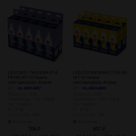
LED-CW37-7W-6500K-E14-
LED-C37-9W-WW-E27-FR-NR
FR-NR SET10 Лампа
SET10 Лампа
светодиодная, Форма
светодиодная, Форма
свеча на ветру, матовая,
свеча, матовая, Серия
Арт.:
UL-00014097
Арт.:
UL-00014093
Серия Norma, Дневной
Norma, Теплый белый свет
Мощность:
7 Вт
Мощность:
9 Вт
белый свет 6500K,
3000K, Упаковка 10 штук
Напряжение:
175 — 250 В
Напряжение:
175 — 250 В
Упаковка 10 штук
Ток:
0.043 А
Ток:
0.056 А
IP:
IP 40
IP:
IP 40
Св.поток,Лм:
600
Св.поток,Лм:
750
В наличии
В наличии
706
857
₽
₽