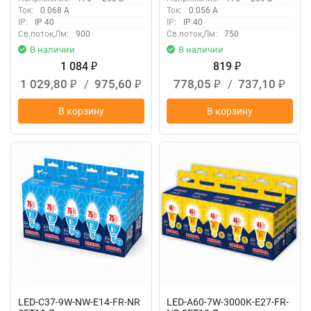
Упаковка 10 штук
Упаковка 10 штук
Ток:
0.068 А
Ток:
0.056 А
IP:
IP 40
IP:
IP 40
Св.поток,Лм:
900
Св.поток,Лм:
750
В наличии
В наличии
1 084
819
₽
₽
1 029,80
/
975,60
778,05
/
737,10
₽
₽
₽
₽
В корзину
В корзину
LED-C37-9W-NW-E14-FR-NR
LED-A60-7W-3000K-E27-FR-