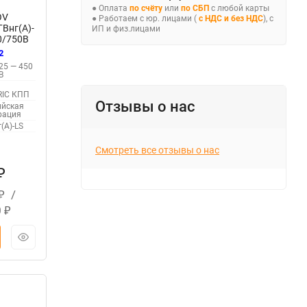
● Оплата
по счёту
или
по СБП
с любой карты
OV
● Работаем с юр. лицами (
с НДС и без НДС
), с
Внг(А)-
ИП и физ.лицами
0/750В
646
2
25 — 450
В
V
RIC КПП
Отзывы о нас
ийская
рация
(А)-LS
Смотреть все отзывы о нас
₽
/
₽
0
₽