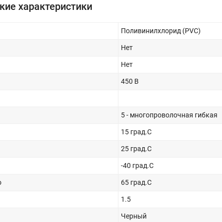
кие характеристики
Поливинилхлорид (PVC)
Нет
Нет
450 В
5 - многопроволочная гибкая
15 град.C
25 град.C
-40 град.C
о
65 град.C
1.5
Черный