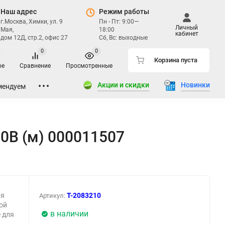
Наш адрес
Режим работы
г.Москва, Химки, ул. 9
Пн - Пт: 9:00—
Личный
Мая,
18:00
кабинет
дом 12Д, стр.2, офис 27
Сб, Вс: выходные
0
0
Корзина пуста
ое
Сравнение
Просмотренные
Акции и скидки
Новинки
мендуем
50В (м) 000011507
ля
T-2083210
Артикул:
ой
в наличии
 для