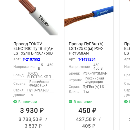
Провод TOKOV
Провод ПуГВнг(А)-
Пр
ELECTRIC ПуГВнг(А)-
LS 1х25 С (м) РЭК-
EL
LS 1х240 Б 450/750В
PRYSMIAN
LS
(м) УТ000032041
0501100506
45
Арт.:
T-2107552
Арт.:
T-1439254
Арт
УТ
-15 — 450
450 —
Напряжение:
Напряжение:
На
В
450 В
TOKOV
Бренд:
РЭК-PRYSMIAN
Бренд:
Бре
ELECTRIC КПП
Российская
Страна:
Российская
Федерация
Страна:
Стр
Федерация
Серия:
ПуГВнг(А)-LS
Серия:
ПуГВнг(А)-LS
Сер
Длина:
1 м
Длина:
1 м
Дли
В наличии
В наличии
3 930
450
₽
₽
3 733,50
/
427,50
/
₽
₽
3 537
405
₽
₽