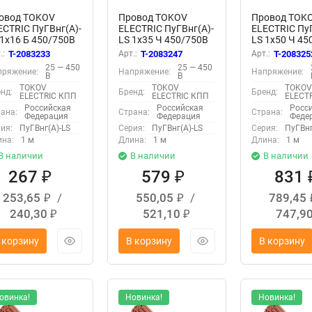
овод TOKOV
Провод TOKOV
Провод TOK
ECTRIC ПуГВнг(А)-
ELECTRIC ПуГВнг(А)-
ELECTRIC ПуГ
 1х16 Б 450/750В
LS 1х35 Ч 450/750В
LS 1х50 Ч 45
) 00-00028118
(м) 00-00029642
(м) 00-00029
.:
T-2083233
Арт.:
T-2083247
Арт.:
T-208325
25 — 450
25 — 450
пряжение:
Напряжение:
Напряжение:
В
В
TOKOV
TOKOV
TOKO
нд:
Бренд:
Бренд:
ELECTRIC КПП
ELECTRIC КПП
ELECT
Российская
Российская
Росс
ана:
Страна:
Страна:
Федерация
Федерация
Феде
ия:
ПуГВнг(А)-LS
Серия:
ПуГВнг(А)-LS
Серия:
ПуГВнг
на:
1 м
Длина:
1 м
Длина:
1 м
В наличии
В наличии
В наличии
267
579
831
₽
₽
253,65
/
550,05
/
789,45
₽
₽
240,30
521,10
747,9
₽
₽
 корзину
В корзину
В корзину
овинка!
Новинка!
Новинка!