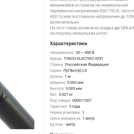
механизмов и станков на номинальное
переменное напряжение 450/750 В, часто
400 Гц или постоянное напряжение до 100
включительно.
На этот товар возможна скидка
до 10% и 
за покупку нескольких штук!
Характеристики
Напряжение:
25 — 450 В
Бренд:
TOKOV ELECTRIC КПП
Страна:
Российская Федерация
Серия:
ПуГВнг(А)-LS
Длина:
1 м
Ширина:
0.003 мм
Высота:
0.003 мм
Вес:
0.021 кг
Код товара:
000011507
Гарантия:
3 года
Норма упаковки:
1
Цена указана за:
1 метр
Ед.изм.:
метр