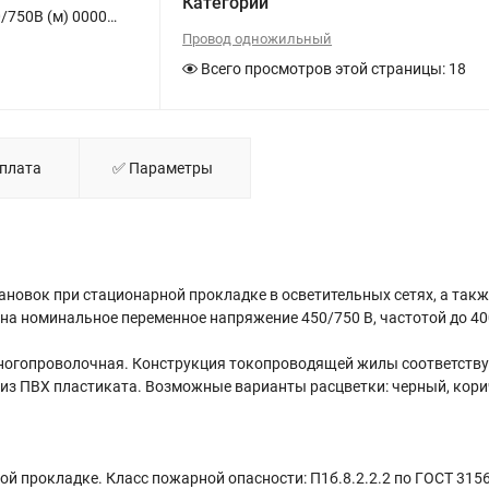
Категории
Провод TOKOV ELECTRIC ПуГВнг(А)-LS 1х1.5 (бухта) Ч 450/750В (м) 000011507 - фото
Провод одножильный
Всего просмотров этой страницы:
18
Оплата
✅ Параметры
новок при стационарной прокладке в осветительных сетях, а такж
а номинальное переменное напряжение 450/750 В, частотой до 40
ногопроволочная. Конструкция токопроводящей жилы соответству
из ПВХ пластиката. Возможные варианты расцветки: черный, кор
ой прокладке. Класс пожарной опасности: П1б.8.2.2.2 по ГОСТ 315