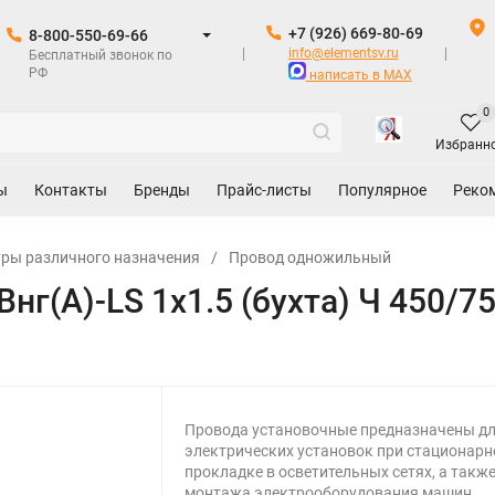
+7 (926) 669-80-69
8-800-550-69-66
info@elementsv.ru
Бесплатный звонок по
РФ
написать в MAX
0
Избранн
ы
Контакты
Бренды
Прайс-листы
Популярное
Реко
уры различного назначения
/
Провод одножильный
г(А)-LS 1х1.5 (бухта) Ч 450/7
Провода установочные предназначены д
электрических установок при стационарн
прокладке в осветительных сетях, а также
монтажа электрооборудования машин,