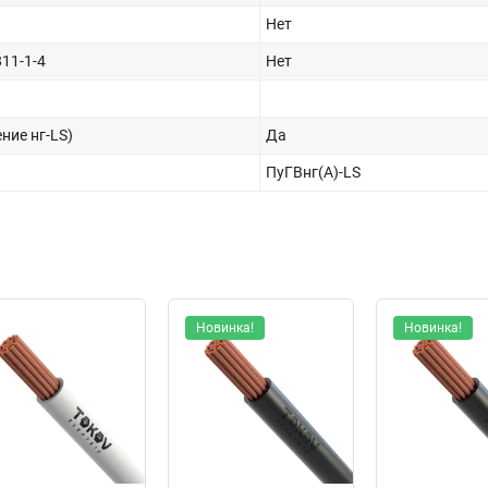
Нет
11-1-4
Нет
ние нг-LS)
Да
ПуГВнг(А)-LS
Новинка!
Новинка!