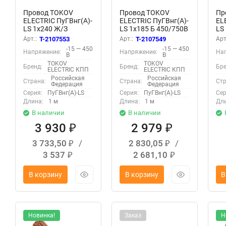
Провод TOKOV
Провод TOKOV
Пр
ELECTRIC ПуГВнг(А)-
ELECTRIC ПуГВнг(А)-
EL
LS 1х240 Ж/З
LS 1х185 Б 450/750В
LS
450/750В (м)
(м) УТ000032038
(м
Арт.:
T-2107553
Арт.:
T-2107549
Арт
УТ000032042
-15 — 450
-15 — 450
Напряжение:
Напряжение:
На
В
В
TOKOV
TOKOV
Бренд:
Бренд:
Бре
ELECTRIC КПП
ELECTRIC КПП
Российская
Российская
Страна:
Страна:
Стр
Федерация
Федерация
Серия:
ПуГВнг(А)-LS
Серия:
ПуГВнг(А)-LS
Сер
Длина:
1 м
Длина:
1 м
Дли
В наличии
В наличии
3 930
2 979
₽
₽
3 733,50
/
2 830,05
/
₽
₽
3 537
2 681,10
₽
₽
В корзину
В корзину
В
Новинка!
Заказ
Н