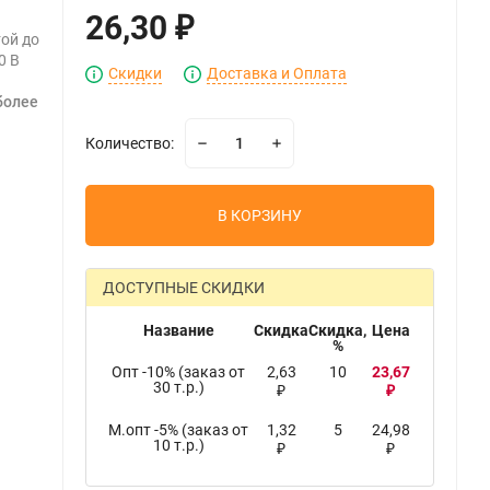
26,30
₽
той до
0 В
Скидки
Доставка и Оплата
более
Количество:
В КОРЗИНУ
ДОСТУПНЫЕ СКИДКИ
Название
Скидка
Скидка,
Цена
%
Опт -10% (заказ от
2,63
10
23,67
30 т.р.)
₽
₽
М.опт -5% (заказ от
1,32
5
24,98
10 т.р.)
₽
₽