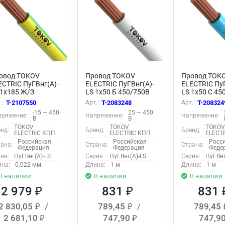
овод TOKOV
Провод TOKOV
Провод TOK
ECTRIC ПуГВнг(А)-
ELECTRIC ПуГВнг(А)-
ELECTRIC ПуГ
 1х185 Ж/З
LS 1х50 Б 450/750В
LS 1х50 С 45
0/750В (м)
(м) 00-00028121
(м) 00-00029
.:
T-2107550
Арт.:
T-2083248
Арт.:
T-208324
000032039
-15 — 450
25 — 450
пряжение:
Напряжение:
Напряжение:
В
В
TOKOV
TOKOV
TOKO
нд:
Бренд:
Бренд:
ELECTRIC КПП
ELECTRIC КПП
ELECT
Российская
Российская
Росс
ана:
Страна:
Страна:
Федерация
Федерация
Феде
ия:
ПуГВнг(А)-LS
Серия:
ПуГВнг(А)-LS
Серия:
ПуГВнг
на:
0.022 мм
Длина:
1 м
Длина:
1 м
В наличии
В наличии
В наличии
2 979
831
831
₽
₽
2 830,05
/
789,45
/
789,45
₽
₽
2 681,10
747,90
747,9
₽
₽