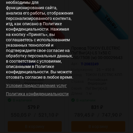
необходимы для
функционирования сайта,
анализа его работы, отображения
персонализированного контента,
итд, как описано в Политике
конфиденциальности. Нажимая
на кнопку «Принять», вы
соглашаетесь с использованием
указанных технологий и
Провод TOKOV ELECTRIC
Провод TOKOV ELECTRIC
подтверждаете свое согласие на
ПуГВнг(А)-LS 1х35 К
ПуГВнг(А)-LS 1х50 С
обработку персональных данных,
450/750В (м) 00-00029641
450/750В (м) 00-00029643
в соответствии с условиями,
Арт.:
T-2083246
Арт.:
T-2083249
описанными в Политике
Напряжение:
25 — 450 В
Напряжение:
25 — 450 В
конфиденциальности. Вы можете
Бренд:
TOKOV ELECTRIC КПП
Бренд:
TOKOV ELECTRIC КПП
отозвать согласие в любое время.
Российская
Российская
Страна:
Страна:
Федерация
Федерация
Условия предоставления услуг
Серия:
ПуГВнг(А)-LS
Серия:
ПуГВнг(А)-LS
Длина:
1 м
Длина:
1 м
Политика конфиденциальности
В наличии
В наличии
579
831
₽
₽
550,05
/
521,10
789,45
/
747,90
₽
₽
₽
₽
В корзину
В корзину