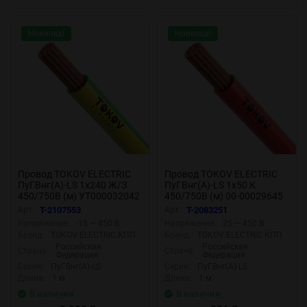
Новинка!
Новинка!
Провод TOKOV ELECTRIC
Провод TOKOV ELECTRIC
ПуГВнг(А)-LS 1х240 Ж/З
ПуГВнг(А)-LS 1х50 К
450/750В (м) УТ000032042
450/750В (м) 00-00029645
Арт.:
T-2107553
Арт.:
T-2083251
Напряжение:
-15 — 450 В
Напряжение:
25 — 450 В
Бренд:
TOKOV ELECTRIC КПП
Бренд:
TOKOV ELECTRIC КПП
Российская
Российская
Страна:
Страна:
Федерация
Федерация
Серия:
ПуГВнг(А)-LS
Серия:
ПуГВнг(А)-LS
Длина:
1 м
Длина:
1 м
В наличии
В наличии