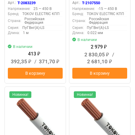
Арт.:
T-2083239
Арт.:
T-2107550
Напряжение:
25 — 450 В
Напряжение:
-15 — 450 В
Бренд:
TOKOV ELECTRIC КПП
Бренд:
TOKOV ELECTRIC КПП
Российская
Российская
Страна:
Страна:
Федерация
Федерация
Серия:
ПуГВнг(А)-LS
Серия:
ПуГВнг(А)-LS
Длина:
1 м
Длина:
0.022 мм
В наличии
2 979
В наличии
₽
413
2 830,05
/
₽
₽
392,35
/
371,70
2 681,10
₽
₽
₽
В корзину
В корзину
Новинка!
Новинка!