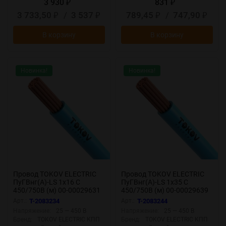
3 930
831
₽
₽
3 733,50
/
3 537
789,45
/
747,90
₽
₽
₽
₽
В корзину
В корзину
Новинка!
Новинка!
Провод TOKOV ELECTRIC
Провод TOKOV ELECTRIC
ПуГВнг(А)-LS 1х16 С
ПуГВнг(А)-LS 1х35 С
450/750В (м) 00-00029631
450/750В (м) 00-00029639
Арт.:
T-2083234
Арт.:
T-2083244
Напряжение:
25 — 450 В
Напряжение:
25 — 450 В
Бренд:
TOKOV ELECTRIC КПП
Бренд:
TOKOV ELECTRIC КПП