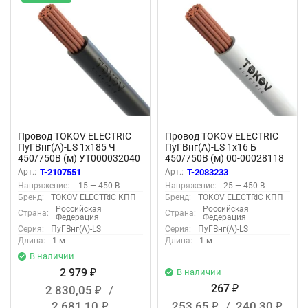
Провод TOKOV ELECTRIC
Провод TOKOV ELECTRIC
ПуГВнг(А)-LS 1х185 Ч
ПуГВнг(А)-LS 1х16 Б
450/750В (м) УТ000032040
450/750В (м) 00-00028118
Арт.:
T-2107551
Арт.:
T-2083233
Напряжение:
-15 — 450 В
Напряжение:
25 — 450 В
Бренд:
TOKOV ELECTRIC КПП
Бренд:
TOKOV ELECTRIC КПП
Российская
Российская
Страна:
Страна:
Федерация
Федерация
Серия:
ПуГВнг(А)-LS
Серия:
ПуГВнг(А)-LS
Длина:
1 м
Длина:
1 м
В наличии
2 979
В наличии
₽
267
2 830,05
/
₽
₽
2 681,10
253,65
/
240,30
₽
₽
₽