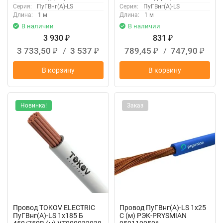
Серия:
ПуГВнг(А)-LS
Серия:
ПуГВнг(А)-LS
Длина:
1 м
Длина:
1 м
В наличии
В наличии
3 930
831
₽
₽
3 733,50
/
3 537
789,45
/
747,90
₽
₽
₽
₽
В корзину
В корзину
Новинка!
Заказ
Провод TOKOV ELECTRIC
Провод ПуГВнг(А)-LS 1х25
ПуГВнг(А)-LS 1х185 Б
С (м) РЭК-PRYSMIAN