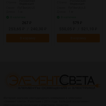
Российская
Российская
Страна:
Страна:
Федерация
Федерация
Серия:
ПуГВнг(А)-LS
Серия:
ПуГВнг(А)-LS
Длина:
1 м
Длина:
1 м
В наличии
В наличии
267
579
₽
₽
253,65
/
240,30
550,05
/
521,10
₽
₽
₽
₽
В корзину
В корзину
Интернет-магазин светодиодного освещения и электрики
«Элемент света». Работаем с 2014 года. Большой ассортимент
светодиодной продукции и электрики, гарантии.