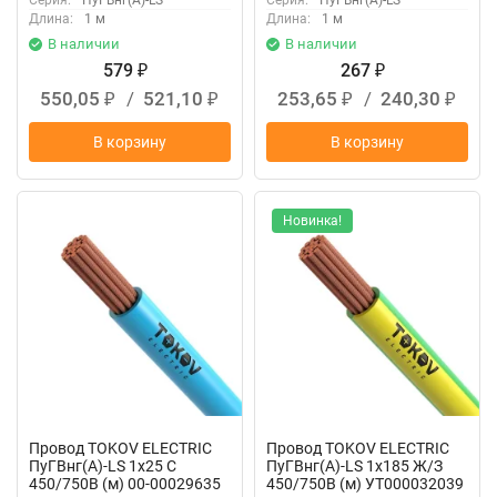
Серия:
ПуГВнг(А)-LS
Серия:
ПуГВнг(А)-LS
Длина:
1 м
Длина:
1 м
В наличии
В наличии
579
267
₽
₽
550,05
/
521,10
253,65
/
240,30
₽
₽
₽
₽
В корзину
В корзину
Новинка!
Провод TOKOV ELECTRIC
Провод TOKOV ELECTRIC
ПуГВнг(А)-LS 1х25 С
ПуГВнг(А)-LS 1х185 Ж/З
450/750В (м) 00-00029635
450/750В (м) УТ000032039