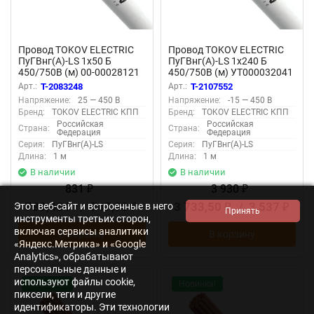
Провод TOKOV ELECTRIC
Провод TOKOV ELECTRIC
ПуГВнг(А)-LS 1х50 Б
ПуГВнг(А)-LS 1х240 Б
450/750В (м) 00-00028121
450/750В (м) УТ000032041
Арт.:
T-2083248
Арт.:
T-2107552
Напряжение:
25 — 450 В
Напряжение:
-15 — 450 В
Бренд:
TOKOV ELECTRIC КПП
Бренд:
TOKOV ELECTRIC КПП
Российская
Российская
Страна:
Страна:
Федерация
Федерация
Серия:
ПуГВнг(А)-LS
Серия:
ПуГВнг(А)-LS
Длина:
1 м
Длина:
1 м
В наличии
В наличии
831
3 930
₽
₽
789,45
/
747,90
3 733,50
/
3 537
Этот веб-сайт и встроенные в него
₽
₽
₽
₽
инструменты третьих сторон,
включая сервисы аналитики
В корзину
В корзину
«Яндекс.Метрика» и «Google
Analytics», обрабатывают
персональные данные и
используют файлы cookie,
Новинка!
Новинка!
пиксели, теги и другие
идентификаторы. Эти технологии