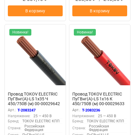
В корзину
В корзину
Новинка!
Новинка!
Провод TOKOV ELECTRIC
Провод TOKOV ELECTRIC
ПуГВнг(А)-LS 1х35 Ч
ПуГВнг(А)-LS 1х16 К
450/750В (м) 00-00029642
450/750В (м) 00-00029633
Арт.:
T-2083247
Арт.:
T-2083236
Напряжение:
25 — 450 В
Напряжение:
25 — 450 В
Бренд:
TOKOV ELECTRIC КПП
Бренд:
TOKOV ELECTRIC КПП
Российская
Российская
Страна:
Страна:
Федерация
Федерация