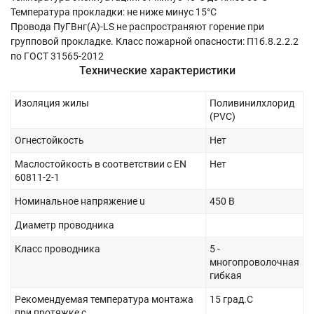
Температура прокладки: не ниже минус 15°С
Провода ПуГВнг(А)-LS не распространяют горение при
групповой прокладке. Класс пожарной опасности: П1б.8.2.2.2
по ГОСТ 31565-2012
Технические характеристики
Изоляция жилы
Поливинилхлорид
(PVC)
Огнестойкость
Нет
Маслостойкость в соответствии с EN
Нет
60811-2-1
Номинальное напряжение u
450 В
Диаметр проводника
Класс проводника
5 -
многопроволочная
гибкая
Рекомендуемая температура монтажа
15 град.C
при протяжке с