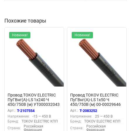
Похожие товары
Новинка!
Новинка!
Провод TOKOV ELECTRIC
Провод TOKOV ELECTRIC
ПуГВнг(А)-LS 1х240 Ч
ПуГВнг(А)-LS 1х50 Ч
450/750В (м) УТ000032043
450/750В (м) 00-00029646
Арт.:
T-2107554
Арт.:
T-2083252
Напряжение:
-15 — 450 В
Напряжение:
25 — 450 В
Бренд:
TOKOV ELECTRIC КПП
Бренд:
TOKOV ELECTRIC КПП
Российская
Российская
Страна:
Страна:
Федерация
Федерация