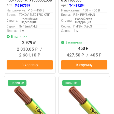
450/750В (м) УТ000032038
0501100506
Арт.:
T-2107549
Арт.:
T-1439254
Напряжение:
-15 — 450 В
Напряжение:
450 — 450 В
Бренд:
TOKOV ELECTRIC КПП
Бренд:
РЭК-PRYSMIAN
Российская
Российская
Страна:
Страна:
Федерация
Федерация
Серия:
ПуГВнг(А)-LS
Серия:
ПуГВнг(А)-LS
Длина:
1 м
Длина:
1 м
В наличии
2 979
В наличии
₽
450
2 830,05
/
₽
₽
2 681,10
427,50
/
405
₽
₽
₽
В корзину
В корзину
Новинка!
Новинка!