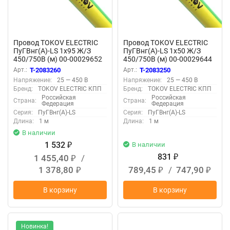
Провод TOKOV ELECTRIC
Провод TOKOV ELECTRIC
ПуГВнг(А)-LS 1х95 Ж/З
ПуГВнг(А)-LS 1х50 Ж/З
450/750В (м) 00-00029652
450/750В (м) 00-00029644
Арт.:
T-2083260
Арт.:
T-2083250
Напряжение:
25 — 450 В
Напряжение:
25 — 450 В
Бренд:
TOKOV ELECTRIC КПП
Бренд:
TOKOV ELECTRIC КПП
Российская
Российская
Страна:
Страна:
Федерация
Федерация
Серия:
ПуГВнг(А)-LS
Серия:
ПуГВнг(А)-LS
Длина:
1 м
Длина:
1 м
В наличии
1 532
В наличии
₽
831
1 455,40
/
₽
₽
1 378,80
789,45
/
747,90
₽
₽
₽
В корзину
В корзину
Новинка!