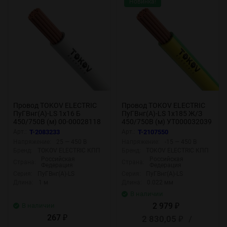
Новинка!
Провод TOKOV ELECTRIC
Провод TOKOV ELECTRIC
ПуГВнг(А)-LS 1х16 Б
ПуГВнг(А)-LS 1х185 Ж/З
450/750В (м) 00-00028118
450/750В (м) УТ000032039
Арт.:
T-2083233
Арт.:
T-2107550
Напряжение:
25 — 450 В
Напряжение:
-15 — 450 В
Бренд:
TOKOV ELECTRIC КПП
Бренд:
TOKOV ELECTRIC КПП
Российская
Российская
Страна:
Страна:
Федерация
Федерация
Серия:
ПуГВнг(А)-LS
Серия:
ПуГВнг(А)-LS
Длина:
1 м
Длина:
0.022 мм
В наличии
2 979
В наличии
₽
267
2 830,05
/
₽
₽