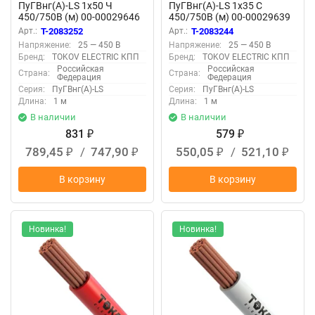
ПуГВнг(А)-LS 1х50 Ч
ПуГВнг(А)-LS 1х35 С
450/750В (м) 00-00029646
450/750В (м) 00-00029639
Арт.:
T-2083252
Арт.:
T-2083244
Напряжение:
25 — 450 В
Напряжение:
25 — 450 В
Бренд:
TOKOV ELECTRIC КПП
Бренд:
TOKOV ELECTRIC КПП
Российская
Российская
Страна:
Страна:
Федерация
Федерация
Серия:
ПуГВнг(А)-LS
Серия:
ПуГВнг(А)-LS
Длина:
1 м
Длина:
1 м
В наличии
В наличии
831
579
₽
₽
789,45
/
747,90
550,05
/
521,10
₽
₽
₽
₽
В корзину
В корзину
Новинка!
Новинка!