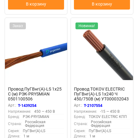
В корзину
В корзину
Заказ
Новинка!
Провод ПуГВнг(А)-LS 1х25
Провод TOKOV ELECTRIC
С (м) РЭК-PRYSMIAN
ПуГВнг(А)-LS 1х240 Ч
0501100506
450/750В (м) УТ000032043
Арт.:
T-1439254
Арт.:
T-2107554
Напряжение:
450 — 450 В
Напряжение:
-15 — 450 В
Бренд:
РЭК-PRYSMIAN
Бренд:
TOKOV ELECTRIC КПП
Российская
Российская
Страна:
Страна:
Федерация
Федерация
Серия:
ПуГВнг(А)-LS
Серия:
ПуГВнг(А)-LS
Длина:
1 м
Длина:
1 м