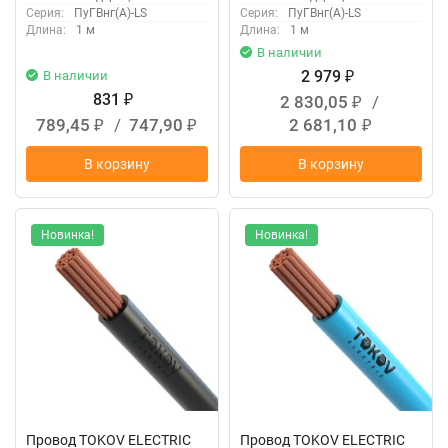
Серия:
ПуГВнг(А)-LS
Серия:
ПуГВнг(А)-LS
Длина:
1 м
Длина:
1 м
В наличии
2 979
В наличии
₽
831
2 830,05
/
₽
₽
789,45
/
747,90
2 681,10
₽
₽
₽
В корзину
В корзину
Новинка!
Новинка!
Провод TOKOV ELECTRIC
Провод TOKOV ELECTRIC