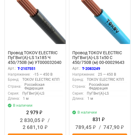
Провод TOKOV ELECTRIC
Провод TOKOV ELECTRIC
ПуГВнг(А)-LS 1х185 Ч
ПуГВнг(А)-LS 1х50 С
450/750В (м) УТ000032040
450/750В (м) 00-00029643
Арт.:
T-2107551
Арт.:
T-2083249
Напряжение:
-15 — 450 В
Напряжение:
25 — 450 В
Бренд:
TOKOV ELECTRIC КПП
Бренд:
TOKOV ELECTRIC КПП
Российская
Российская
Страна:
Страна:
Федерация
Федерация
Серия:
ПуГВнг(А)-LS
Серия:
ПуГВнг(А)-LS
Длина:
1 м
Длина:
1 м
В наличии
2 979
В наличии
₽
831
2 830,05
/
₽
₽
2 681,10
789,45
/
747,90
₽
₽
₽