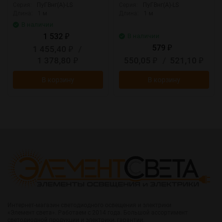
Серия:
ПуГВнг(А)-LS
Серия:
ПуГВнг(А)-LS
Длина:
1 м
Длина:
1 м
В наличии
1 532
В наличии
₽
579
1 455,40
/
₽
₽
1 378,80
550,05
/
521,10
₽
₽
₽
В корзину
В корзину
Интернет-магазин светодиодного освещения и электрики
«Элемент света». Работаем с 2014 года. Большой ассортимент
светодиодной продукции и электрики, гарантии.