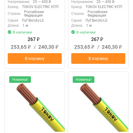
Напряжение:
25 — 450 В
Напряжение:
25 — 450 В
Бренд:
TOKOV ELECTRIC КПП
Бренд:
TOKOV ELECTRIC КПП
Российская
Российская
Страна:
Страна:
Федерация
Федерация
Серия:
ПуГВнг(А)-LS
Серия:
ПуГВнг(А)-LS
Длина:
1 м
Длина:
1 м
В наличии
В наличии
267
267
₽
₽
253,65
/
240,30
253,65
/
240,30
₽
₽
₽
₽
В корзину
В корзину
Новинка!
Новинка!