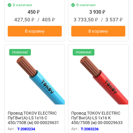
В наличии
В наличии
450
3 930
₽
₽
427,50
/
405
3 733,50
/
3 537
₽
₽
₽
₽
В корзину
В корзину
Новинка!
Новинка!
Провод TOKOV ELECTRIC
Провод TOKOV ELECTRIC
ПуГВнг(А)-LS 1х16 С
ПуГВнг(А)-LS 1х16 К
450/750В (м) 00-00029631
450/750В (м) 00-00029633
Арт.:
T-2083234
Арт.:
T-2083236