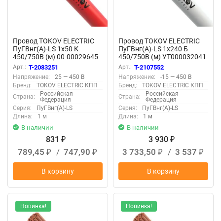
Провод TOKOV ELECTRIC
Провод TOKOV ELECTRIC
ПуГВнг(А)-LS 1х50 К
ПуГВнг(А)-LS 1х240 Б
450/750В (м) 00-00029645
450/750В (м) УТ000032041
Арт.:
T-2083251
Арт.:
T-2107552
Напряжение:
25 — 450 В
Напряжение:
-15 — 450 В
Бренд:
TOKOV ELECTRIC КПП
Бренд:
TOKOV ELECTRIC КПП
Российская
Российская
Страна:
Страна:
Федерация
Федерация
Серия:
ПуГВнг(А)-LS
Серия:
ПуГВнг(А)-LS
Длина:
1 м
Длина:
1 м
В наличии
В наличии
831
3 930
₽
₽
789,45
/
747,90
3 733,50
/
3 537
₽
₽
₽
₽
В корзину
В корзину
Новинка!
Новинка!