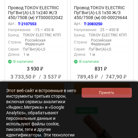
Провод TOKOV ELECTRIC
Провод TOKOV ELECTRIC
ПуГВнг(А)-LS 1х240 Ж/З
ПуГВнг(А)-LS 1х50 Ж/З
450/750В (м) УТ000032042
450/750В (м) 00-00029644
Арт.:
T-2107553
Арт.:
T-2083250
Напряжение:
-15 — 450 В
Напряжение:
25 — 450 В
Бренд:
TOKOV ELECTRIC КПП
Бренд:
TOKOV ELECTRIC КПП
Российская
Российская
Страна:
Страна:
Федерация
Федерация
Серия:
ПуГВнг(А)-LS
Серия:
ПуГВнг(А)-LS
Длина:
1 м
Длина:
1 м
В наличии
В наличии
3 930
831
₽
₽
3 733,50
/
3 537
789,45
/
747,90
₽
₽
₽
₽
В корзину
В корзину
Этот веб-сайт и встроенные в него
инструменты третьих сторон,
включая сервисы аналитики
«Яндекс.Метрика» и «Google
Новинка!
Analytics», обрабатывают
персональные данные и
используют файлы cookie,
пиксели, теги и другие
идентификаторы. Эти технологии