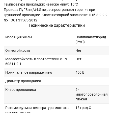
Температура прокладки: не ниже минус 15°С
Провода ПуГВнг(А)-LS не распространяют горение при
групповой прокладке. Класс пожарной опасности: П1б.8.2.2.2
по ГОСТ 31565-2012
Технические характеристики
Изоляция жилы
Поливинилхлорид
(PVC)
Огнестойкость
Нет
Маслостойкость в соответствии с EN
Нет
60811-2-1
Номинальное напряжение u
450 В
Диаметр проводника
Класс проводника
5 -
многопроволочная
гибкая
Рекомендуемая температура монтажа
15 град.C
при протяжке с