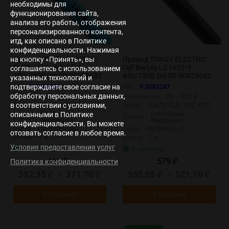
необходимы для
функционирования сайта,
анализа его работы, отображения
персонализированного контента,
итд, как описано в Политике
конфиденциальности. Нажимая
на кнопку «Принять», вы
Провод TOKOV ELECTRIC
Провод TOKOV ELECTRIC
ПуГВнг(А)-LS 1х25 С
ПуГВнг(А)-LS 1х35 Ч
соглашаетесь с использованием
450/750В (м) 00-00029635
450/750В (м) 00-00029642
указанных технологий и
Арт.:
T-2083239
Арт.:
T-2083247
подтверждаете свое согласие на
обработку персональных данных,
Напряжение:
25 — 450 В
Напряжение:
25 — 450 В
в соответствии с условиями,
Бренд:
TOKOV ELECTRIC КПП
Бренд:
TOKOV ELECTRIC КПП
Российская
Российская
описанными в Политике
Страна:
Страна:
Федерация
Федерация
конфиденциальности. Вы можете
Серия:
ПуГВнг(А)-LS
Серия:
ПуГВнг(А)-LS
отозвать согласие в любое время.
Длина:
1 м
Длина:
1 м
Условия предоставления услуг
В наличии
В наличии
413
579
Политика конфиденциальности
₽
₽
392,35
/
371,70
550,05
/
521,10
₽
₽
₽
₽
В корзину
В корзину