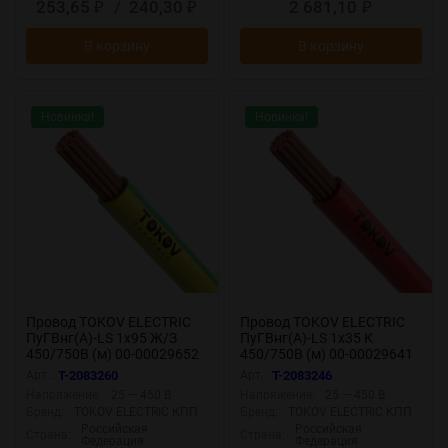
253,65
/
240,30
2 681,10
₽
₽
₽
В корзину
В корзину
Новинка!
Новинка!
Провод TOKOV ELECTRIC
Провод TOKOV ELECTRIC
ПуГВнг(А)-LS 1х95 Ж/З
ПуГВнг(А)-LS 1х35 К
450/750В (м) 00-00029652
450/750В (м) 00-00029641
Арт.:
T-2083260
Арт.:
T-2083246
Напряжение:
25 — 450 В
Напряжение:
25 — 450 В
Бренд:
TOKOV ELECTRIC КПП
Бренд:
TOKOV ELECTRIC КПП
Российская
Российская
Страна:
Страна:
Федерация
Федерация