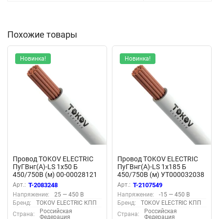
Похожие товары
Новинка!
Новинка!
Провод TOKOV ELECTRIC
Провод TOKOV ELECTRIC
ПуГВнг(А)-LS 1х50 Б
ПуГВнг(А)-LS 1х185 Б
450/750В (м) 00-00028121
450/750В (м) УТ000032038
Арт.:
T-2083248
Арт.:
T-2107549
Напряжение:
25 — 450 В
Напряжение:
-15 — 450 В
Бренд:
TOKOV ELECTRIC КПП
Бренд:
TOKOV ELECTRIC КПП
Российская
Российская
Страна:
Страна:
Федерация
Федерация